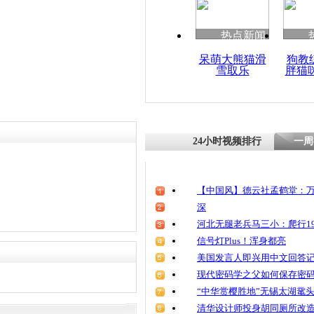
热点新闻
呆萌大熊猫滑
狗教
雪取乐
胖猫
24小时视频排行
一周
【中国风】德云社孟鹤堂：万
深
河北无腿老兵马三小：爬行19
信号灯Plus！浑身都亮
美国发言人即兴用中文回答
现代密码学之父如何保存密
“中华赏樱胜地”无锡太湖鼋
清华设计师投身胡同厕所改造