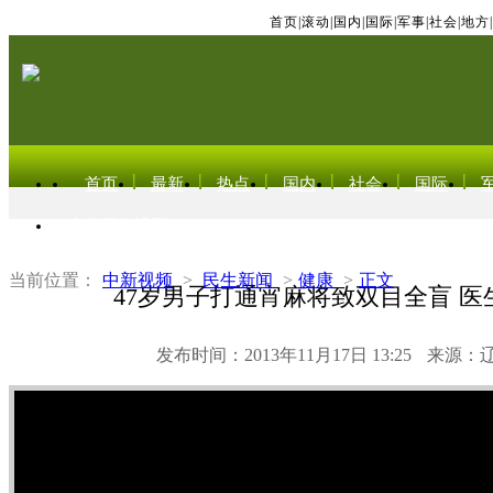
首页
|
滚动
|
国内
|
国际
|
军事
|
社会
|
地方
|
首页
最新
热点
国内
社会
国际
东北亚电视网
当前位置：
中新视频
>
民生新闻
>
健康
>
正文
47岁男子打通宵麻将致双目全盲 医
发布时间：2013年11月17日 13:25
来源：