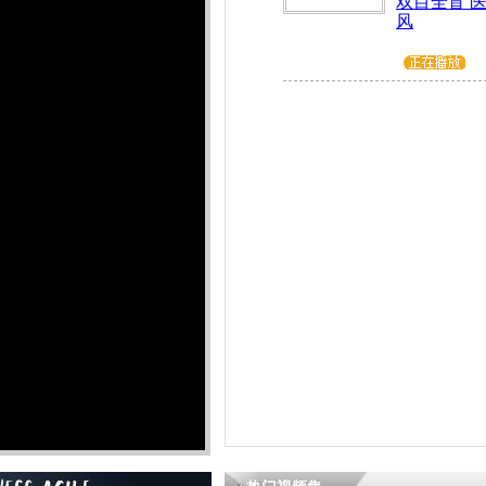
双目全盲 
风