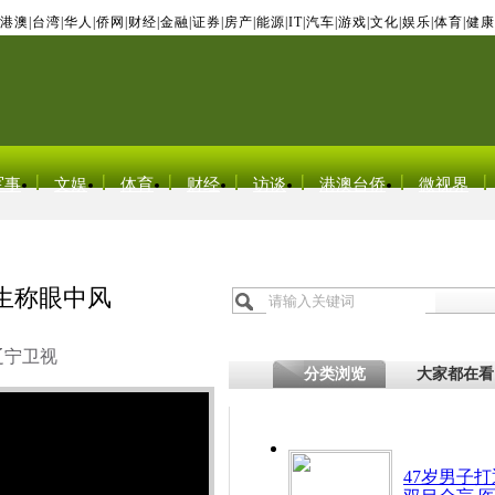
港澳
|
台湾
|
华人
|
侨网
|
财经
|
金融
|
证券
|
房产
|
能源
|
IT
|
汽车
|
游戏
|
文化
|
娱乐
|
体育
|
健康
军事
文娱
体育
财经
访谈
港澳台侨
微视界
生称眼中风
辽宁卫视
分类浏览
大家都在看
47岁男子