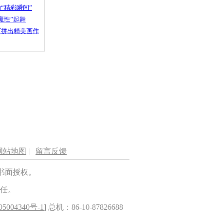
“精彩瞬间”
魔性”起舞
石拼出精美画作
网站地图
|
留言反馈
书面授权。
任。
5004340号-1
] 总机：86-10-87826688