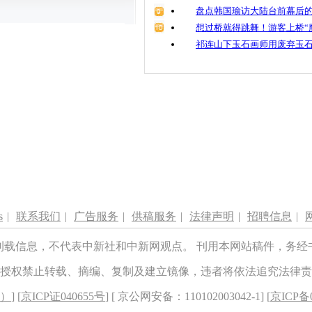
盘点韩国瑜访大陆台前幕后的
想过桥就得跳舞！游客上桥“
祁连山下玉石画师用废弃玉
s
|
联系我们
|
广告服务
|
供稿服务
|
法律声明
|
招聘信息
|
刊载信息，不代表中新社和中新网观点。 刊用本网站稿件，务经
授权禁止转载、摘编、复制及建立镜像，违者将依法追究法律责
8）
] [
京ICP证040655号
] [ 京公网安备：110102003042-1] [
京ICP备0