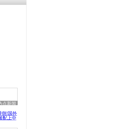
热点新闻
醉倒!国外
被配上中
国民乐