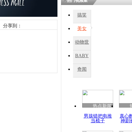
热门视频集
搞笑
分享到：
美女
动物世
界
BABY
秀
奇闻
责任编辑：【
丁慧程
】
热点新闻
男孩错把电推
真心
当梳子
神剧