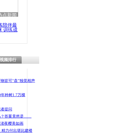
热点新闻
练陪伴最
咪 训练成
功瘦身
视频排行
物皆可“盘”独觉相声
年种树1.7万棵
记者提问
码？答案竟然是……
头渚夜樱美如画
 精力付出堪比建楼