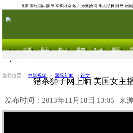
首页
|
滚动
|
国内
|
国际
|
军事
|
社会
|
地方
|
港澳
|
台湾
|
华人
|
侨网
|
财经
|
金融
|
首页
最新
热点
国内
社会
国际
东北亚电视网
当前位置：
中新视频
>
国际新闻
>
正文
猎杀狮子网上晒 美国女主
发布时间：2013年11月18日 13:05
来