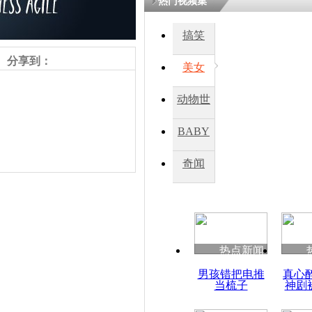
热门视频集
熷悎浣� 
瘑灞€
搞笑
分享到：
美女
娉板浗閫€
笂灏嗭細姝�
动物世
忓彈瀹炴垬
鍚稿紩澶氬
界
ㄤ笘鐣岃
BABY
秀
奇闻
俄客机坠毁
试降落 触
责任编辑：【
刘笑瑜
】
热点新闻
男孩错把电推
真心
当梳子
神剧