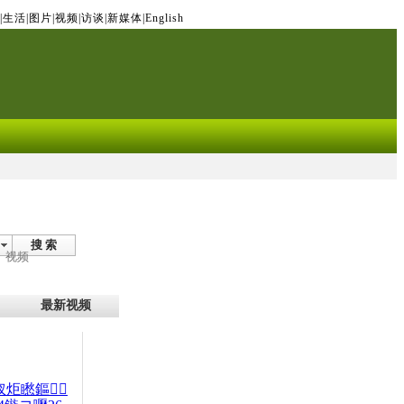
|
生活
|
图片
|
视频
|
访谈
|
新媒体
|
English
搜 索
视频
最新视频
杈炬矁鏂