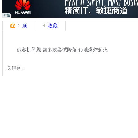
顶
收藏
0
俄客机坠毁:曾多次尝试降落 触地爆炸起火
关键词：
分类名称：
国际新闻