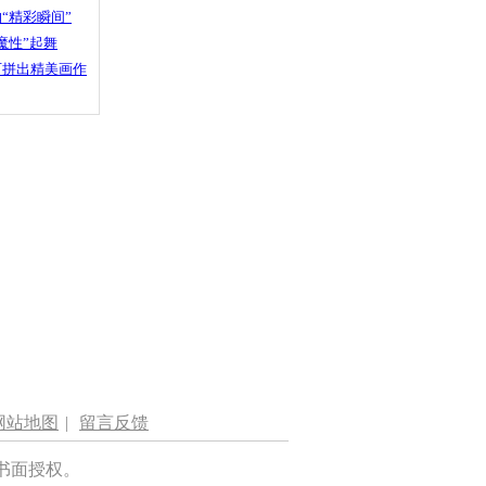
“精彩瞬间”
魔性”起舞
石拼出精美画作
网站地图
|
留言反馈
书面授权。