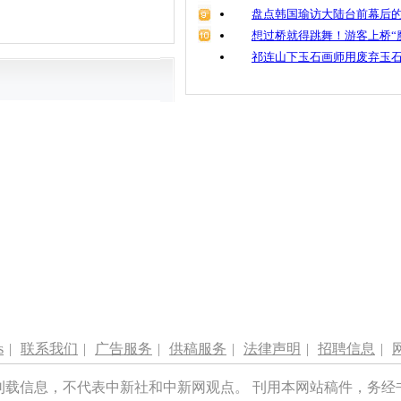
盘点韩国瑜访大陆台前幕后的
想过桥就得跳舞！游客上桥“
祁连山下玉石画师用废弃玉
s
|
联系我们
|
广告服务
|
供稿服务
|
法律声明
|
招聘信息
|
刊载信息，不代表中新社和中新网观点。 刊用本网站稿件，务经