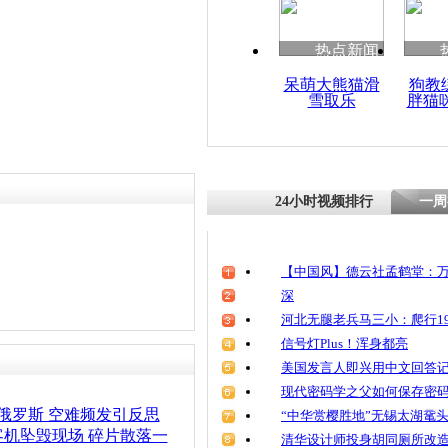
热点新闻
呆萌大熊猫滑
狗教
雪取乐
胖猫
24小时视频排行
一周
【中国风】德云社孟鹤堂：万
深
河北无腿老兵马三小：爬行19
信号灯Plus！浑身都亮
美国发言人即兴用中文回答
现代密码学之父如何保存密
毁俄罗斯 空难频发引反思
“中华赏樱胜地”无锡太湖鼋
机坠毁现场 碎片散落一
清华设计师投身胡同厕所改造