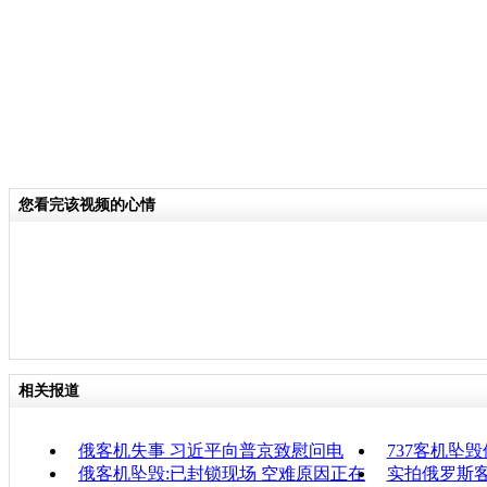
您看完该视频的心情
相关报道
俄客机失事 习近平向普京致慰问电
737客机坠
俄客机坠毁:已封锁现场 空难原因正在
实拍俄罗斯客