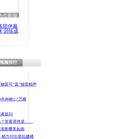
热点新闻
练陪伴最
咪 训练成
功瘦身
视频排行
物皆可“盘”独觉相声
年种树1.7万棵
记者提问
码？答案竟然是……
头渚夜樱美如画
 精力付出堪比建楼