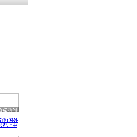
涓ㄥ浗闄呰
褰圭┖鍐涗
-10CE缁
妫€楠岋紝
浗鍏虫敞涓
:曾多次尝
地爆炸起火
热点新闻
醉倒!国外
被配上中
国民乐