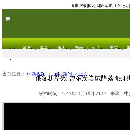
首页
|
滚动
|
国内
|
国际
|
军事
|
社会
|
地方
|
首页
最新
热点
国内
社会
国际
东北亚电视网
当前位置：
中新视频
>
国际新闻
>
正文
俄客机坠毁:曾多次尝试降落 触地
发布时间：2013年11月18日 21:15
来源：中