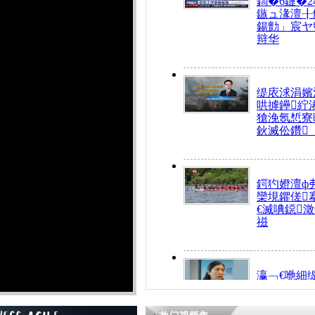
鍧�6鏈�2
鏃ュ湪澶╂
鍚勯」宸ヤ
辩华
缇庡浗涓嬪
哄摢鑸紵
獊浼氬惁寮
鈥滅伀鑽
鍔犳嬁澶ф
欒垷鑺傞
€滅唺鐚
禌
瀛﹁€咃細
€间笢鍗椾
解€滆劚閽
姪鎺ㄤ腑鍥