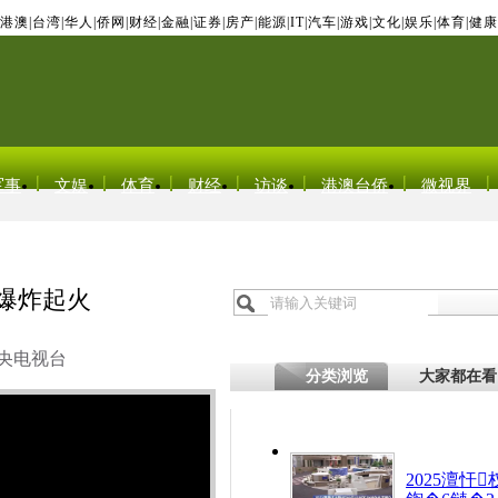
港澳
|
台湾
|
华人
|
侨网
|
财经
|
金融
|
证券
|
房产
|
能源
|
IT
|
汽车
|
游戏
|
文化
|
娱乐
|
体育
|
健康
军事
文娱
体育
财经
访谈
港澳台侨
微视界
爆炸起火
央电视台
分类浏览
大家都在看
2025澶忓