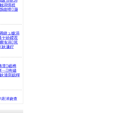
4鏃ヨ嚦26
触涓惧姙
綔鍑嗗灏
満鍏ュ眬涓
浠ヤ紛鍐茬
曠垎涓笢
《鈥濓紵
弗澶崕榫
搴﹁绔嬧
澂鈥濇寫鎴樿
缇庡浗娆查
簹涓庝腑鍥
┾€濓紝鍙嶅
解€斾笢鐩