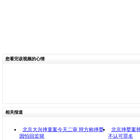
您看完该视频的心情
相关报道
北京大兴摔童案今天二审 辩方称摔婴
北京摔婴案
因怕回监狱
不认可罪名