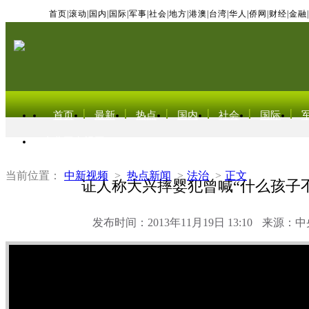
首页
|
滚动
|
国内
|
国际
|
军事
|
社会
|
地方
|
港澳
|
台湾
|
华人
|
侨网
|
财经
|
金融
|
首页
最新
热点
国内
社会
国际
东北亚电视网
当前位置：
中新视频
>
热点新闻
>
法治
>
正文
证人称大兴摔婴犯曾喊“什么孩子
发布时间：2013年11月19日 13:10
来源：中