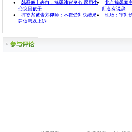
韩磊庭上表白：摔婴违背良心 愿用生
北京摔婴案主
命换回孩子
师各有说辞
摔婴案被告方律师：不接受判决结果
现场：审判
建议韩磊上诉