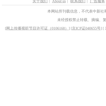
关于我们
|
About us
|
联系我们
|
广告服务
本网站所刊载信息，不代表中新社
未经授权禁止转载、摘编、
[
网上传播视听节目许可证（0106168）
] [
京ICP证040655号
] 