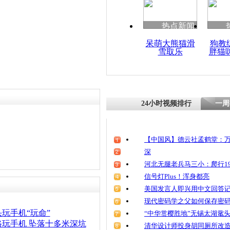
清明祭英烈
魂
热点新闻
呆萌大熊猫滑
狗教
雪取乐
胖猫
河南一男子
致瘫痪
24小时视频排行
一周
【中国风】德云社孟鹤堂：万
深
河北无腿老兵马三小：爬行19
信号灯Plus！浑身都亮
美国发言人即兴用中文回答
现代密码学之父如何保存密
玩手机“玩命”
“中华赏樱胜地”无锡太湖鼋
路玩手机 坠落十多米深坑
清华设计师投身胡同厕所改造