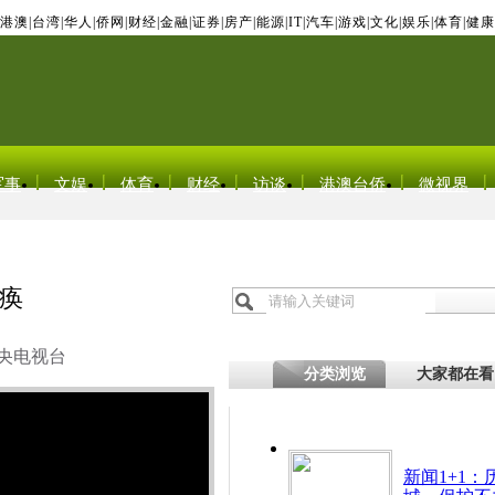
港澳
|
台湾
|
华人
|
侨网
|
财经
|
金融
|
证券
|
房产
|
能源
|
IT
|
汽车
|
游戏
|
文化
|
娱乐
|
体育
|
健康
军事
文娱
体育
财经
访谈
港澳台侨
微视界
痪
央电视台
分类浏览
大家都在看
新闻1+1