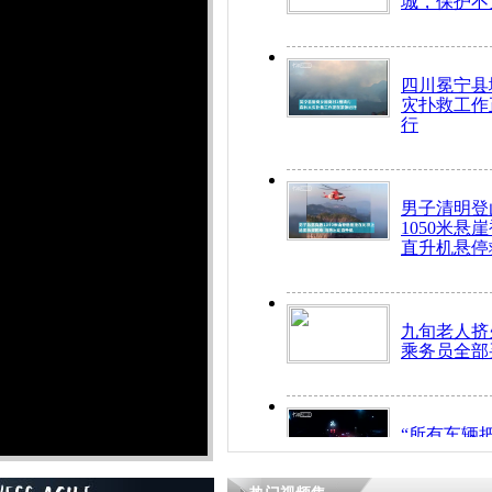
城，保护不
四川冕宁县
灾扑救工作
行
男子清明登
1050米悬
直升机悬停
九旬老人挤
乘务员全部
“所有车辆
开！”儿童
警急速救助