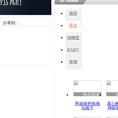
热门视频集
搞笑
四川一精神
病发持大锤
分享到：
美女
动物世
探访传承四
俗：近万民
界
BABY
英省亲送行
秀
奇闻
小伙骑车逆
崩溃 网上
因
责任编辑：【
杜海涛
】
热点新闻
四川兴文苗
男孩错把电推
真心
度苗族花山
当梳子
神剧