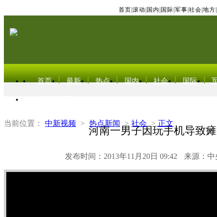
首页
|
滚动
|
国内
|
国际
|
军事
|
社会
|
地方
|
首页
最新
热点
国内
社会
国际
东北亚电视网
当前位置：
中新视频
>
热点新闻
>
社会
>
正文
河南一男子因玩手机导致瘫
发布时间：2013年11月20日 09:42
来源：中