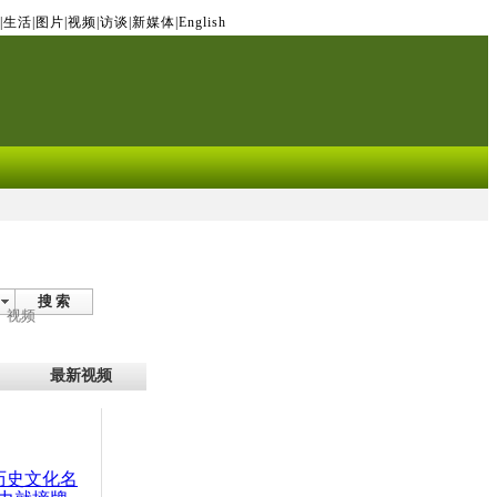
|
生活
|
图片
|
视频
|
访谈
|
新媒体
|
English
搜 索
视频
最新视频
：历史文化名