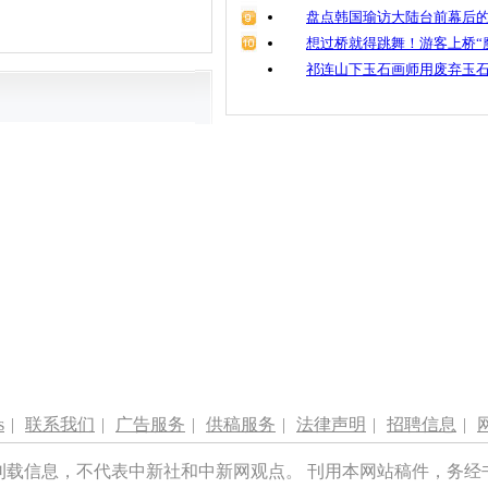
盘点韩国瑜访大陆台前幕后的
想过桥就得跳舞！游客上桥“
祁连山下玉石画师用废弃玉
s
|
联系我们
|
广告服务
|
供稿服务
|
法律声明
|
招聘信息
|
刊载信息，不代表中新社和中新网观点。 刊用本网站稿件，务经