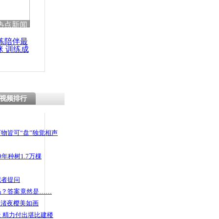
 哀思悼忠
热点新闻
练陪伴最
咪 训练成
功瘦身
因玩手机导
视频排行
物皆可“盘”独觉相声
年种树1.7万棵
记者提问
码？答案竟然是……
头渚夜樱美如画
 精力付出堪比建楼