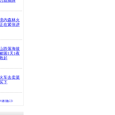
力就摘牌
境内森林火
正在紧张进
山跌落海拔
崖被困1天1夜
救起
火车去卖菜
买下
把道路让
突发疾病交