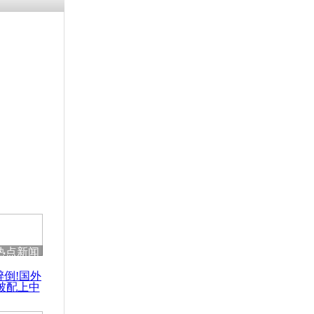
残疾男子因
砸银行
千年传统习
众为娥皇女
行被查情绪
回答崩溃原
热点新闻
乡上万人欢
醉倒!国外
节
被配上中
国民乐