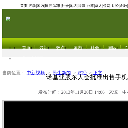
首页
|
滚动
|
国内
|
国际
|
军事
|
社会
|
地方
|
港澳
|
台湾
|
华人
|
侨网
|
财经
|
金融
|
首页
最新
热点
国内
社会
国际
东北亚电视网
当前位置：
中新视频
>
民生新闻
>
财经
>
正文
诺基亚股东大会批准出售手机
发布时间：2013年11月20日 14:06
来源：中