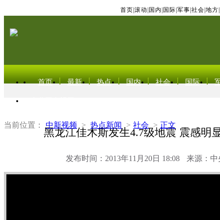
首页
|
滚动
|
国内
|
国际
|
军事
|
社会
|
地方
|
首页
最新
热点
国内
社会
国际
东北亚电视网
当前位置：
中新视频
>
热点新闻
>
社会
>
正文
黑龙江佳木斯发生4.7级地震 震感明
发布时间：2013年11月20日 18:08
来源：中