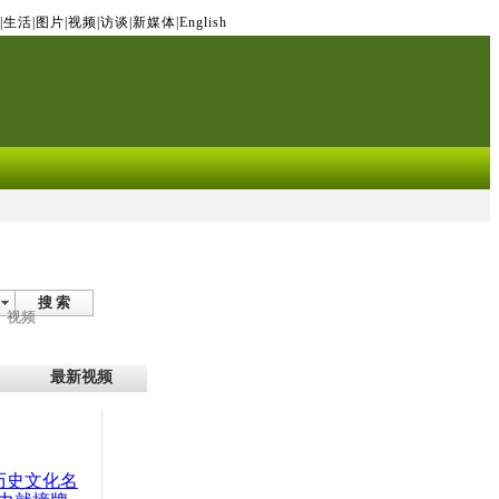
|
生活
|
图片
|
视频
|
访谈
|
新媒体
|
English
搜 索
视频
最新视频
：历史文化名