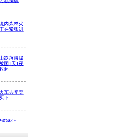
力就摘牌
境内森林火
正在紧张进
山跌落海拔
崖被困1天1夜
救起
火车去卖菜
买下
把道路让
突发疾病交