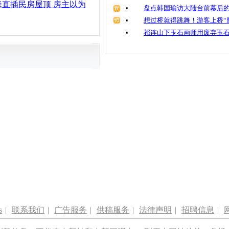
直插民房屋顶 房主以为
盘点韩国瑜访大陆台前幕后的
想过桥就得跳舞！游客上桥“
祁连山下玉石画师用废弃玉
s
|
联系我们
|
广告服务
|
供稿服务
|
法律声明
|
招聘信息
|