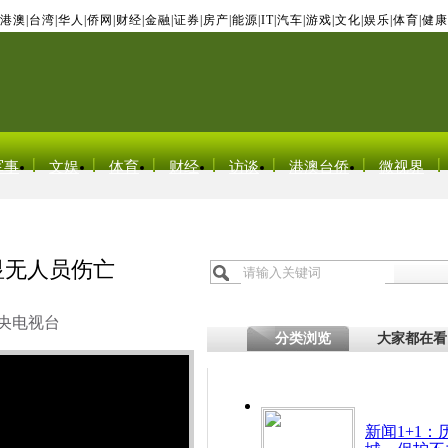
港澳
|
台湾
|
华人
|
侨网
|
财经
|
金融
|
证券
|
房产
|
能源
|
IT
|
汽车
|
游戏
|
文化
|
娱乐
|
体育
|
健康
军事
文娱
体育
财经
访谈
港澳台侨
微视界
显无人员伤亡
央电视台
分类浏览
大家都在看
新闻1+1