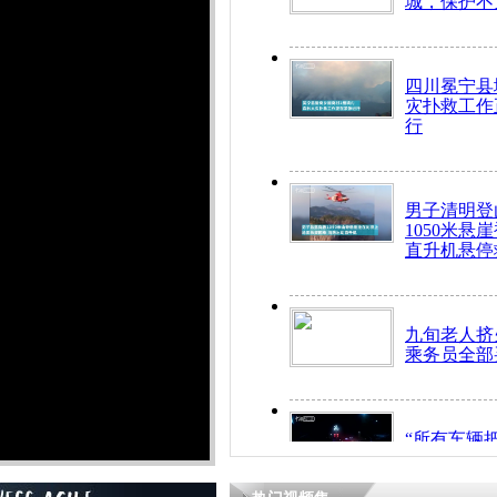
城，保护不
四川冕宁县
灾扑救工作
行
男子清明登
1050米悬
直升机悬停
九旬老人挤
乘务员全部
“所有车辆
开！”儿童
警急速救助