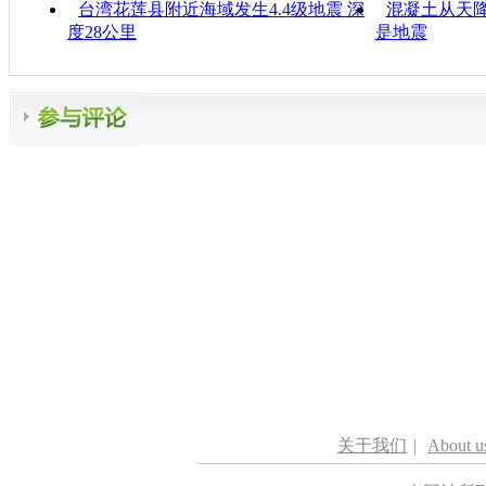
台湾花莲县附近海域发生4.4级地震 深
混凝土从天降
度28公里
是地震
关于我们
|
About u