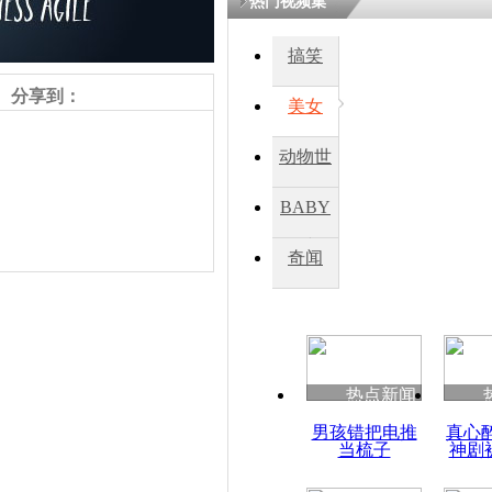
热门视频集
搞笑
四川一精神
病发持大锤
分享到：
美女
动物世
探访传承四
俗：近万民
界
BABY
英省亲送行
秀
奇闻
小伙骑车逆
崩溃 网上
因
责任编辑：【
刘笑瑜
】
热点新闻
四川兴文苗
男孩错把电推
真心
度苗族花山
当梳子
神剧