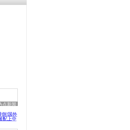
残疾男子因
砸银行
千年传统习
众为娥皇女
行被查情绪
回答崩溃原
热点新闻
乡上万人欢
醉倒!国外
节
被配上中
国民乐