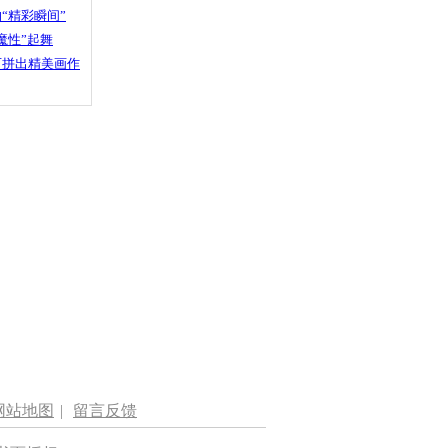
“精彩瞬间”
魔性”起舞
石拼出精美画作
网站地图
|
留言反馈