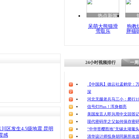
清明祭英烈
魂
热点新闻
呆萌大熊猫滑
狗教
雪取乐
胖猫
黑龙江佳木斯
级地震
24小时视频排行
一周
【中国风】德云社孟鹤堂：万
深
河北无腿老兵马三小：爬行19
信号灯Plus！浑身都亮
美国发言人即兴用中文回答
现代密码学之父如何保存密
川区发生4.5级地震 昆明
“中华赏樱胜地”无锡太湖鼋
震感
清华设计师投身胡同厕所改造