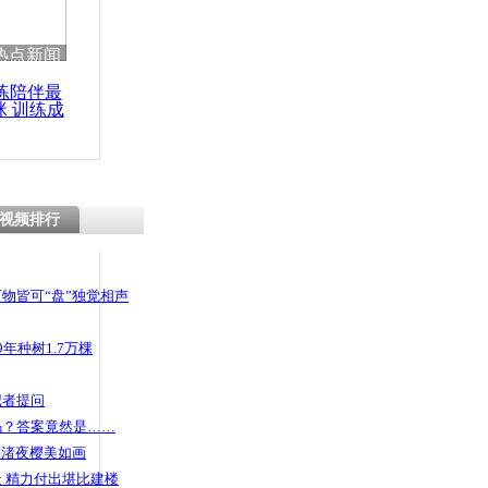
 哀思悼忠
热点新闻
练陪伴最
咪 训练成
功瘦身
发生4.7
视频排行
物皆可“盘”独觉相声
年种树1.7万棵
记者提问
码？答案竟然是……
头渚夜樱美如画
 精力付出堪比建楼