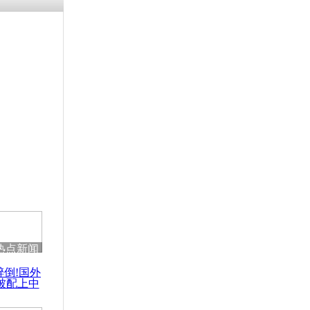
残疾男子因
砸银行
千年传统习
众为娥皇女
行被查情绪
回答崩溃原
热点新闻
乡上万人欢
醉倒!国外
节
被配上中
国民乐