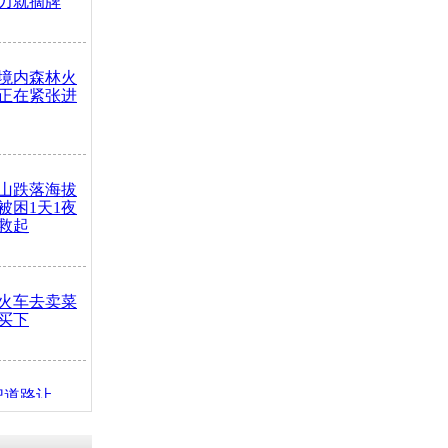
力就摘牌
境内森林火
正在紧张进
山跌落海拔
崖被困1天1夜
救起
火车去卖菜
买下
把道路让
突发疾病交