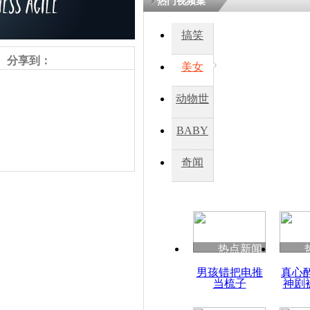
热门视频集
搞笑
四川一精神
病发持大锤
分享到：
美女
动物世
探访传承四
俗：近万民
界
BABY
英省亲送行
秀
奇闻
小伙骑车逆
崩溃 网上
因
热点新闻
责任编辑：【
杜海涛
】
四川兴文苗
男孩错把电推
真心
度苗族花山
当梳子
神剧