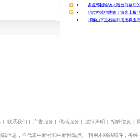
盘点韩国瑜访大陆台前幕后的
想过桥就得跳舞！游客上桥“
祁连山下玉石画师用废弃玉
s
|
联系我们
|
广告服务
|
供稿服务
|
法律声明
|
招聘信息
|
刊载信息，不代表中新社和中新网观点。 刊用本网站稿件，务经