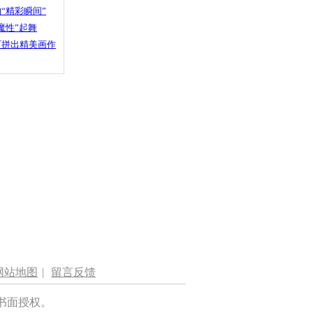
“精彩瞬间”
魔性”起舞
石拼出精美画作
网站地图
|
留言反馈
书面授权。