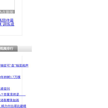
 哀思悼忠
热点新闻
练陪伴最
咪 训练成
功瘦身
视频排行
物皆可“盘”独觉相声
年种树1.7万棵
记者提问
码？答案竟然是……
头渚夜樱美如画
 精力付出堪比建楼