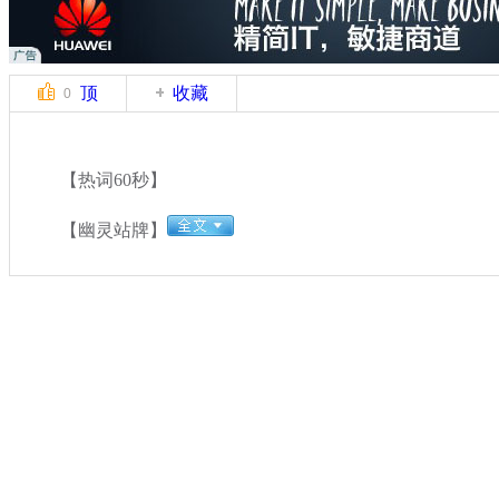
顶
收藏
0
【热词60秒】
【幽灵站牌】
关键词：
分类名称：
中新播报