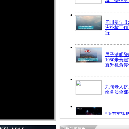
城，保护不
四川冕宁县
灾扑救工作
行
男子清明登
1050米悬
直升机悬停
九旬老人挤
乘务员全部
“所有车辆
开！”儿童
警急速救助