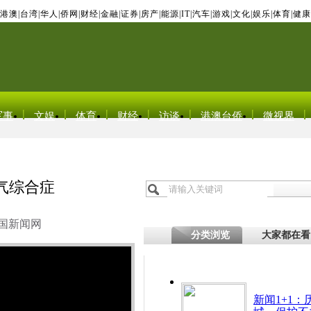
港澳
|
台湾
|
华人
|
侨网
|
财经
|
金融
|
证券
|
房产
|
能源
|
IT
|
汽车
|
游戏
|
文化
|
娱乐
|
体育
|
健康
军事
文娱
体育
财经
访谈
港澳台侨
微视界
换气综合症
国新闻网
分类浏览
大家都在看
新闻1+1