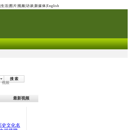
|
生活
|
图片
|
视频
|
访谈
|
新媒体
|
English
搜 索
视频
最新视频
：历史文化名