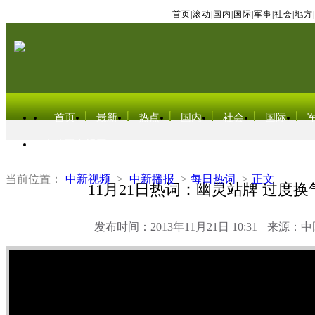
首页
|
滚动
|
国内
|
国际
|
军事
|
社会
|
地方
|
首页
最新
热点
国内
社会
国际
东北亚电视网
当前位置：
中新视频
>
中新播报
>
每日热词
>
正文
11月21日热词：幽灵站牌 过度
发布时间：2013年11月21日 10:31
来源：中