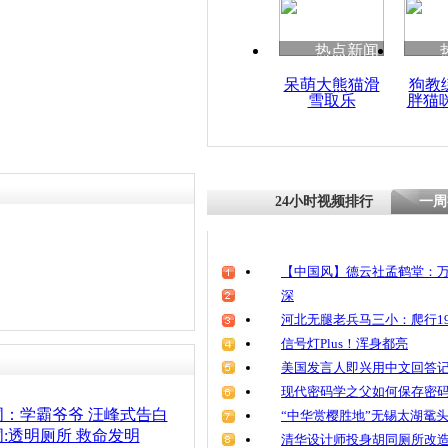
清明祭英烈
魂
热点新闻
呆萌大熊猫滑
狗教
雪取乐
胖猫
幽灵站牌
24小时视频排行
一周
【中国风】德云社孟鹤堂：万
深
河北无腿老兵马三小：爬行19
信号灯Plus！浑身都亮
美国发言人即兴用中文回答
现代密码学之父如何保存密
热词：学霸爷爷 汪峰式告白
“中华赏樱胜地”无锡太湖鼋
词:透明厕所 救命发明
清华设计师投身胡同厕所改造