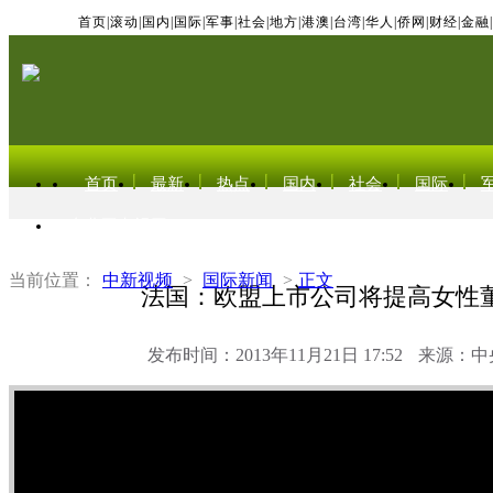
首页
|
滚动
|
国内
|
国际
|
军事
|
社会
|
地方
|
港澳
|
台湾
|
华人
|
侨网
|
财经
|
金融
|
首页
最新
热点
国内
社会
国际
东北亚电视网
当前位置：
中新视频
>
国际新闻
>
正文
法国：欧盟上市公司将提高女性
发布时间：2013年11月21日 17:52
来源：中