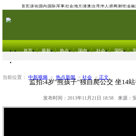
首页
|
滚动
|
国内
|
国际
|
军事
|
社会
|
地方
|
港澳
|
台湾
|
华人
|
侨网
|
财经
|
金融
|
首页
最新
热点
国内
社会
国际
东北亚电视网
当前位置：
中新视频
>
热点新闻
>
社会
>
正文
监拍:4岁"熊孩子"独自爬公交 坐14
发布时间：2013年11月21日 18:58
来源：