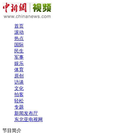
首页
滚动
热点
国际
民生
军事
娱乐
体育
原创
访谈
文化
拍客
轻松
专题
新闻发布厅
东北亚电视网
节目简介