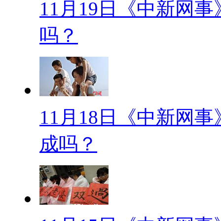
11月19日《中新网
她因压力大患上“过度换气综合
吗？
【食疗治思乡】
开学时，华中科技大学的小姚
这也带动室友们分享自己家乡的
治疗思乡，她们两个月共吃了近6
11月18日《中新网
【糖尿病是工伤？】
成吗？
研究发现，如果领导太难伺候
给员工健康造成严重损害，引发
一个“超事儿”的主上，得糖尿病
【网事观察】