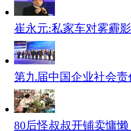
呱呱来吐槽
【解说】
崔永元:私家车对雾霾
什么叫真正的宅？今天早晨看
口，望着满地的雪花说了句"哎呀
厕所咖啡馆能接受吗
第九届中国企业社会责
说到废物利用，老外的创意总
弃厕所近日竟然被改建成了一家
在20世纪60年代关闭，如今这
成座位区域，但仍然还保留了原
起来是否别有风味，一百多年的
80后怪叔叔开铺卖慵懒