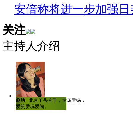
年零4个月后会开始期待男友求
安倍称将进一步加强日
情纪念日求婚。各位还记得与妹
关注
吧。
11岁少年拥3项国家专利发
主持人介绍
岁月如同杀猪刀，教人艳羡青春
底出生。从7岁开始先后发明了一
自发电装置的自行车"和一种"空
技公司聘为特约工程师，就太阳
赵洁
北京丫头片子，专属天蝎，爱哭
陈虎龙
中国传
候才上小学二年级，可能刚刚学
爱笑爱玩爱闹。
士，曾任深圳大
人比赛全国八强
白……人家都已经搞发明拿专！