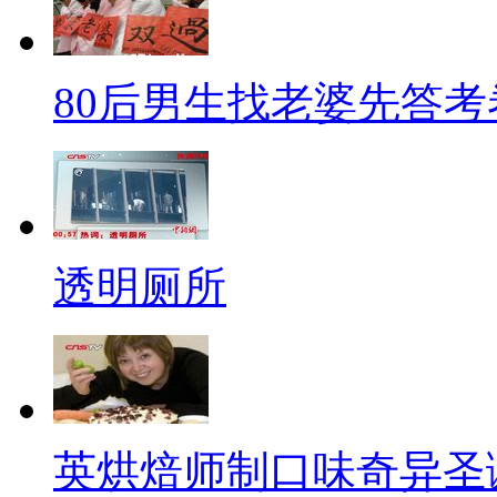
哥，那差的不是一星半点。事业
自己的型男形象也瞬间崩塌，可
80后男生找老婆先答考
韩国男星朴施厚是多么优质的一
字和他联系在一起的时候，多少
是童话，朴施厚即便证明清白之
真心伤不起啊有木有？
透明厕所
娱乐圈的男女恋情一旦走到分
门”。秘恋已久的邱泽和唐嫣如
有媒体爆料，邱泽背着唐嫣与嫩
新闻造假，回应自己目前是单身
英烘焙师制口味奇异圣
但互相喂食和共赴酒店都是杜撰