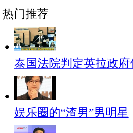
人分手。而就在此新闻爆出几天
热门推荐
嫣、邱泽恋爱证据照片，并在微
分手了，那就别再伤害。所以还
想当年潇洒的“段誉”何其风
代经典。陈浩民要一直朝着这个
泰国法院判定英拉政府
这只是假如。“狼吻”事件的爆
个胸怀天下的好老婆，要不然陈
【口播】在演艺圈有句老行话，
你的资质有多优秀、名气有多大
娱乐圈的“渣男”男明星
花一现，只有那些德艺双馨的艺