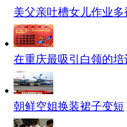
在今年开花结果，完成人生大事
美父亲吐槽女儿作业多
痴心一片的熊黛琳。从“攻城”到
大好年华，更多的是真心付出和
朱丽倩，反倒落得里外满是伤。
吧。
在重庆最吸引白领的培
说到“渣男”又怎能少的了陈
女性的爱恋对象， 可万万没想
陈冠希一失足成了千古恨，如今
朝被叫渣男，一世清明不在”啊
朝鲜空姐换装裙子变短
被称为“台版梁朝伟”的范植