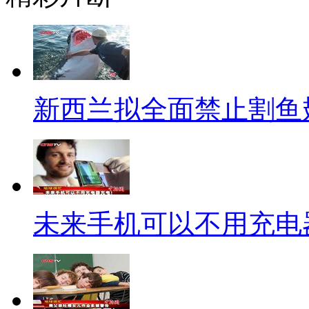
汪峰的勇气，也有小伙伴吐槽身
男”——劈腿专业户啊！汪峰曾
川主持人齐丹，两人结婚不到一
汪峰之所以与齐丹离婚，是因为
新西兰拟全面禁止割鱼
大自己16岁的汪峰生下一女，
手。2011年，人到40岁的汪
年龄差距也在十几岁以上。201
网友发表长微博，控诉汪峰劈腿
未来手机可以不用充电
婚，引发网友热议，难怪有人说
想上头条。
还有曾被封为四大天王之一的