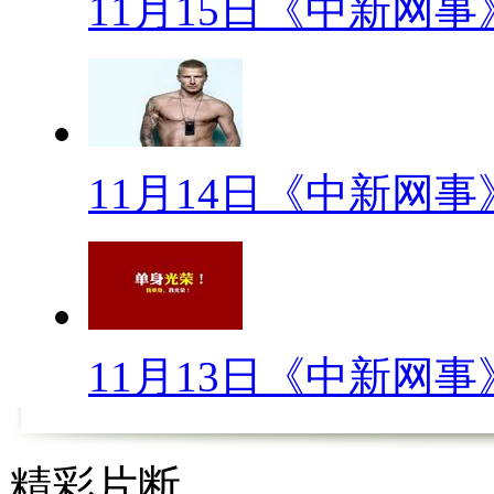
11月15日《中新网事
娱乐圈堪称“渣男”的那些男
【口播】有人说“身处娱乐圈
多，一来不用为搏头条而争风吃
11月14日《中新网事
短暂”，但往往最重要也是最致
不那么值钱了。回想2009年隐
美名的偶像天王也面临着巨大危
声的男星们，日子会更加不好过
不幸被认为是“渣男”的男星们。
11月13日《中新网事
【解说】
精彩片断
最近，章子怡和汪峰的恋情被