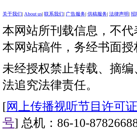
国外一位编织艺术家最近突发
关于我们
|
About us
|
联系我们
|
广告服务
|
供稿服务
|
法律声明
|
招
裤”，千万不要以为这是我们平
本网站所刊载信息，不代
的“毛裤”指的是将毛衣当成裤子
裤”穿出来的样子还是不错的。
本网站稿件，务经书面授
【全裸女现身地铁自称“电车
未经授权禁止转载、摘编
美国芝加哥红线地铁近日出现
法追究法律责任。
宣布要驾驶电车，大声命令所有乘
警方获报赶到现场，当场将她逮
[
网上传播视听节目许可证（0
【日本推出女性专用午睡咖
号
] 总机：86-10-8782668
一家女性专用的午睡咖啡店近