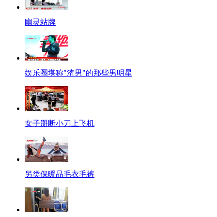
幽灵站牌
娱乐圈堪称"渣男"的那些男明星
女子掰断小刀上飞机
另类保暖品毛衣毛裤