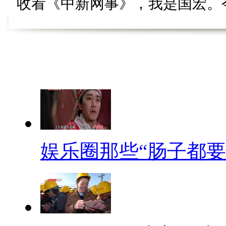
收看《中新网事》，我是国宏。今天
闻热搜词”。
【热词60秒】
【幽灵站牌】
台湾新北市909公交车沿线70
示“名不副实”的错误站名。如果
到家”。被称为幽灵站牌。
娱乐圈那些“肠子都要
【过度换气综合症】
听说周末要加班，在某事业单
吸，几分钟后出现肌肉僵硬、手