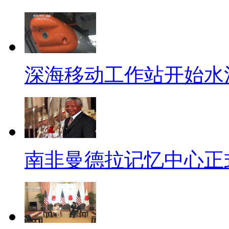
女子掰断小刀上飞机
女汉子是真的厉害! 黄小姐在
的手提包里查出一把多功能小刀
深海移动工作站开始水
随身携带。黄小姐说："托运太
了？"估计安检员听到这话当时
刃，上下摇着刀柄，反复几下，
太过人还是姑娘臂力太过人，总
南非曼德拉记忆中心正
向女性求婚最佳时机
泡妞是要讲究科学的，比如表
功倍。英国一名珠宝商向2000