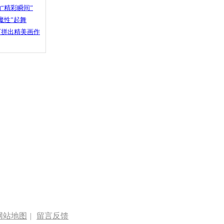
“精彩瞬间”
魔性”起舞
石拼出精美画作
网站地图
|
留言反馈