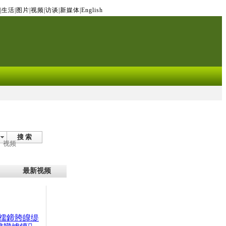
|
生活
|
图片
|
视频
|
访谈
|
新媒体
|
English
搜 索
视频
最新视频
檽鍗胯皥缇