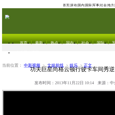
首页
|
滚动
|
国内
|
国际
|
军事
|
社会
|
地方
|
首页
最新
热点
国内
社会
国际
东北亚电视网
当前位置：
中新视频
>
文娱前线
>
娱乐
>
正文
功夫巨星尚格云顿行驶卡车间秀逆
发布时间：2013年11月22日 10:14
来源：中