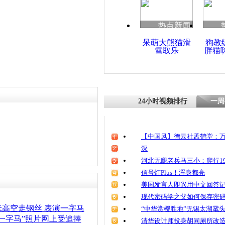
热点新闻
呆萌大熊猫滑
狗教
雪取乐
胖猫
24小时视频排行
一周
【中国风】德云社孟鹤堂：万
深
河北无腿老兵马三小：爬行19
信号灯Plus！浑身都亮
美国发言人即兴用中文回答
现代密码学之父如何保存密
高空走钢丝 表演一字马
“中华赏樱胜地”无锡太湖鼋
一字马”照片网上受追捧
清华设计师投身胡同厕所改造