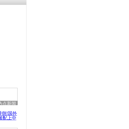
热点新闻
醉倒!国外
被配上中
国民乐