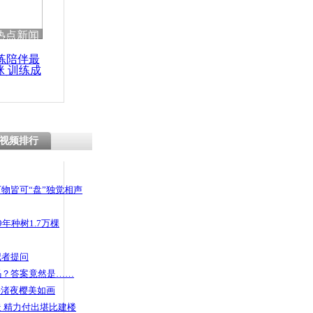
热点新闻
练陪伴最
咪 训练成
功瘦身
视频排行
物皆可“盘”独觉相声
年种树1.7万棵
记者提问
码？答案竟然是……
头渚夜樱美如画
 精力付出堪比建楼