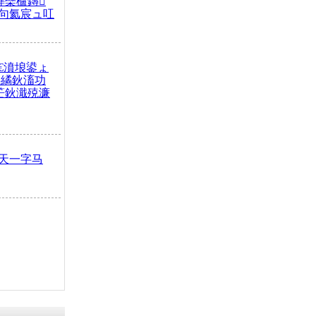
榫欒櫨鏄
句氦宸ュ叿
€濆埌鍙ょ
拌繘鈥滀功
笀鈥濈殑濂
天一字马