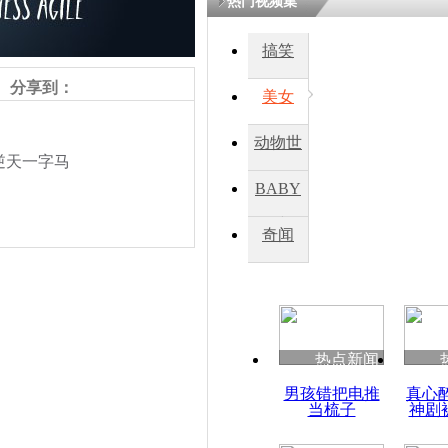
热门视频集
搞笑
分享到：
美女
动物世
逆天一字马
界
BABY
秀
奇闻
责任编辑：【
钟元霞
】
热点新闻
男孩错把电推
真心
当梳子
神剧