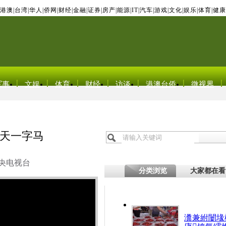
港澳
|
台湾
|
华人
|
侨网
|
财经
|
金融
|
证券
|
房产
|
能源
|
IT
|
汽车
|
游戏
|
文化
|
娱乐
|
体育
|
健康
军事
文娱
体育
财经
访谈
港澳台侨
微视界
天一字马
央电视台
分类浏览
大家都在看
瀵兼紨闄堟