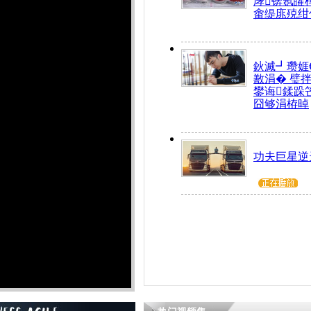
庨锛氬皬
畬缇庣殑绀
鈥滅┛瓒娾
敾涓� 璧
鐢诲鍒跺
囧够涓栫晫
功夫巨星逆