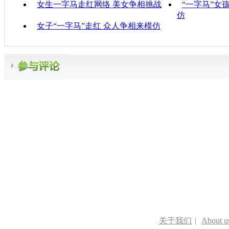
女生一字马走红网络 美女争相挑战
“一字马”女
仿
女子“一字马”走红 众人争相来模仿
关于我们
|
About u