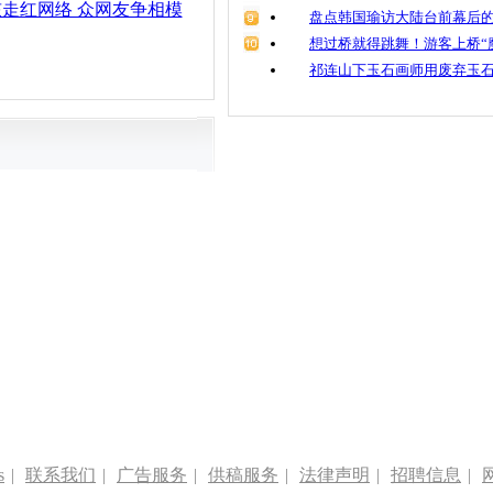
孩走红网络 众网友争相模
盘点韩国瑜访大陆台前幕后的
想过桥就得跳舞！游客上桥“
祁连山下玉石画师用废弃玉
s
|
联系我们
|
广告服务
|
供稿服务
|
法律声明
|
招聘信息
|