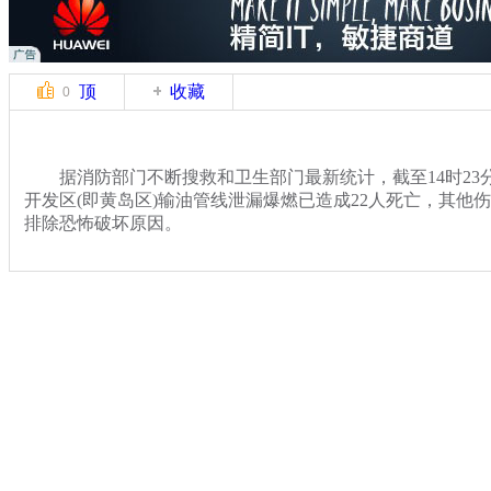
顶
收藏
0
据消防部门不断搜救和卫生部门最新统计，截至14时23
开发区(即黄岛区)输油管线泄漏爆燃已造成22人死亡，其他
排除恐怖破坏原因。
关键词：
分类名称：
热点新闻
青岛输油管爆燃
标签：
专题：
青岛开发区发生管线泄漏爆燃事故