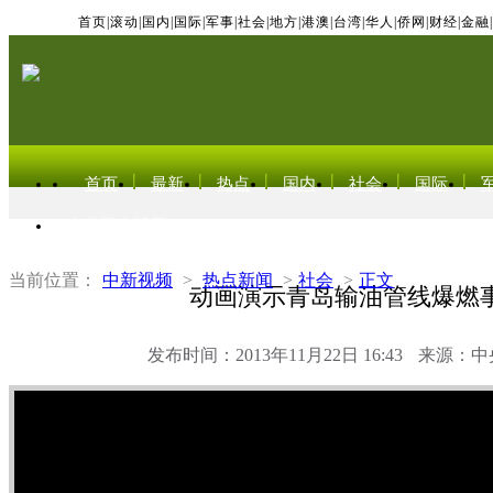
首页
|
滚动
|
国内
|
国际
|
军事
|
社会
|
地方
|
港澳
|
台湾
|
华人
|
侨网
|
财经
|
金融
|
首页
最新
热点
国内
社会
国际
东北亚电视网
当前位置：
中新视频
>
热点新闻
>
社会
>
正文
动画演示青岛输油管线爆燃
发布时间：2013年11月22日 16:43
来源：中