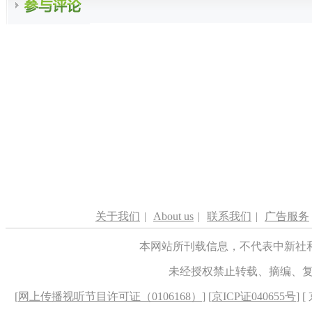
关于我们
|
About us
|
联系我们
|
广告服务
本网站所刊载信息，不代表中新社
未经授权禁止转载、摘编、
[
网上传播视听节目许可证（0106168）
] [
京ICP证040655号
] 