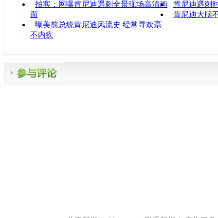
拍客：网曝肯尼迪遇刺全景现场高清画
肯尼迪遇刺
面
肯尼迪大脑不
曝美前总统肯尼迪风流史 经常寻欢毫
不内疚