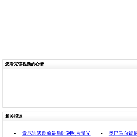
的总统开枪将其刺杀的。
关键词：肯尼迪
分类名称：
国际新闻
责任
您看完该视频的心情
相关报道
肯尼迪遇刺前最后时刻照片曝光
奥巴马向肯