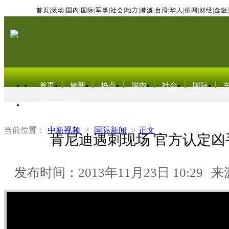
首页
|
滚动
|
国内
|
国际
|
军事
|
社会
|
地方
|
港澳
|
台湾
|
华人
|
侨网
|
财经
|
金融
|
首页
最新
热点
国内
社会
国际
东北亚电视网
当前位置：
中新视频
>
国际新闻
>
正文
肯尼迪遇刺现场 官方认定凶
发布时间：2013年11月23日 10:29
来