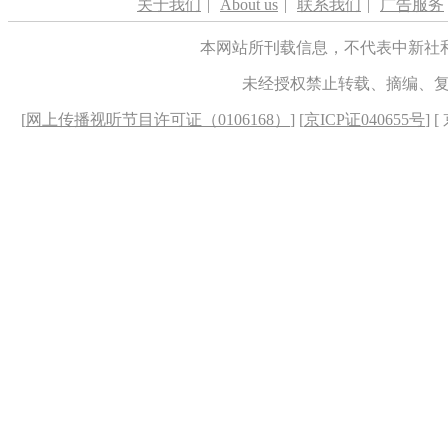
关于我们
|
About us
|
联系我们
|
广告服务
本网站所刊载信息，不代表中新社
未经授权禁止转载、摘编、
[
网上传播视听节目许可证（0106168）
] [
京ICP证040655号
] 