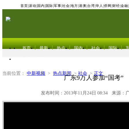
首页
|
滚动
|
国内
|
国际
|
军事
|
社会
|
地方
|
港澳
|
台湾
|
华人
|
侨网
|
财经
|
金融
|
首页
最新
热点
国内
社会
国际
东北亚电视网
当前位置：
中新视频
>
热点新闻
>
社会
>
正文
广东9万人参加“国考”
发布时间：2013年11月24日 08:34
来源：