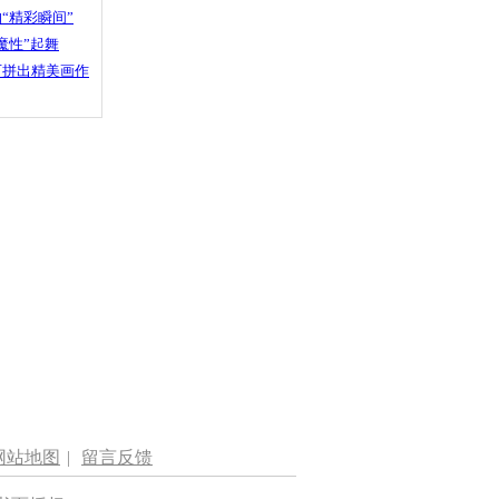
“精彩瞬间”
魔性”起舞
石拼出精美画作
网站地图
|
留言反馈