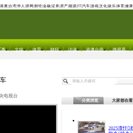
港澳
|
台湾
|
华人
|
侨网
|
财经
|
金融
|
证券
|
房产
|
能源
|
IT
|
汽车
|
游戏
|
文化
|
娱乐
|
体育
|
健康
军事
文娱
体育
财经
访谈
港澳台侨
微视界
车
央电视台
分类浏览
大家都在看
2025澶忓