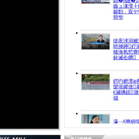
鍧�6鏈�2
鏃ュ湪澶╂
鍚勯」宸ヤ
辩华
缇庡浗涓嬪
哄摢鑸紵
獊浼氬惁寮
鈥滅伀鑽
鍔犳嬁澶ф
欒垷鑺傞
€滅唺鐚
禌
瀛﹁€咃細
€间笢鍗椾
解€滆劚閽
姪鎺ㄤ腑鍥