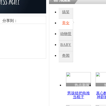
热门视频集
熷悎浣� 
瘑灞€
搞笑
分享到：
美女
娉板浗閫€
笂灏嗭細姝�
动物世
忓彈瀹炴垬
鍚稿紩澶氬
界
ㄤ笘鐣岃
BABY
秀
奇闻
俄罗斯立法
档公车
责任编辑：【
杜海涛
】
热点新闻
男孩错把电推
真心
当梳子
神剧