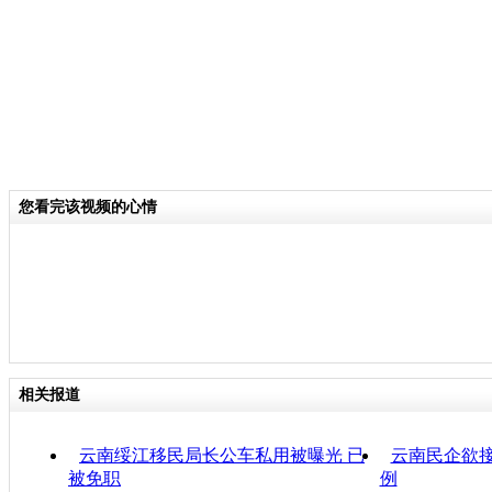
您看完该视频的心情
相关报道
云南绥江移民局长公车私用被曝光 已
云南民企欲接
被免职
例