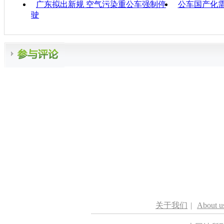
广东拟出新规 空气污染重公车强制停
公车国产化
驶
关于我们
|
About u