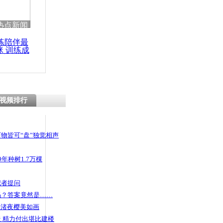
热点新闻
练陪伴最
咪 训练成
功瘦身
视频排行
物皆可“盘”独觉相声
年种树1.7万棵
记者提问
码？答案竟然是……
头渚夜樱美如画
 精力付出堪比建楼