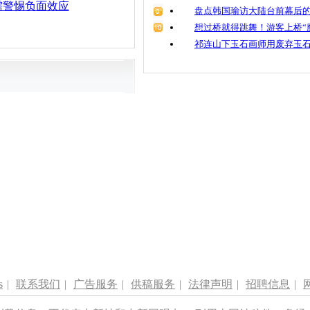
需警惕负面效应
盘点韩国瑜访大陆台前幕后的
想过桥就得跳舞！游客上桥“
祁连山下玉石画师用废弃玉
s
|
联系我们
|
广告服务
|
供稿服务
|
法律声明
|
招聘信息
|