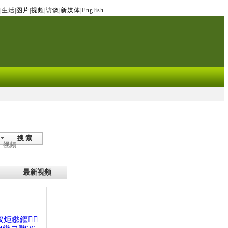
|
生活
|
图片
|
视频
|
访谈
|
新媒体
|
English
搜 索
视频
最新视频
杈炬矁鏂