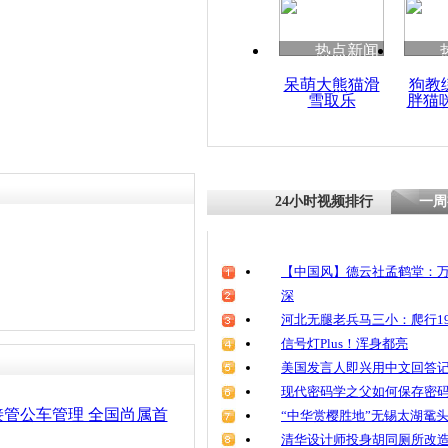
热点新闻
呆萌大熊猫滑
狗教
雪取乐
胖猫
24小时视频排行
一周
【中国风】德云社孟鹤堂：万
深
河北无腿老兵马三小：爬行19
信号灯Plus！浑身都亮
美国发言人即兴用中文回答
现代密码学之父如何保存密
管公车管理 全国尚属首
“中华赏樱胜地”无锡太湖鼋
清华设计师投身胡同厕所改造