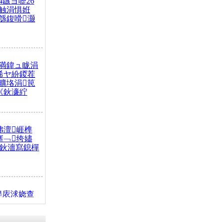
4鏃ヨ嚦26
触涓惧姙
綔鍑嗗灏
満鍏ュ眬涓
浠ヤ紛鍐茬
曠垎涓笢
《鈥濓紵
弗澶崕榫
搴﹁绔嬧
澂鈥濇寫鎴樿
缇庡浗娆查
簹涓庝腑鍥
┾€濓紝鍙嶅
解€斾笢鐩