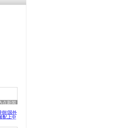
涓ㄥ浗闄呰
褰圭┖鍐涗
-10CE缁
妫€楠岋紝
浗鍏虫敞涓
限制使用高
热点新闻
醉倒!国外
被配上中
国民乐