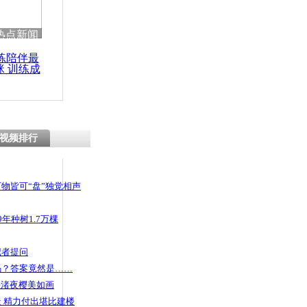
 哀思悼忠
热点新闻
练陪伴最
咪 训练成
功瘦身
》：严刹公
视频排行
物皆可“盘”独觉相声
年种树1.7万棵
记者提问
码？答案竟然是……
头渚夜樱美如画
 精力付出堪比建楼