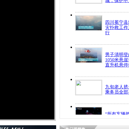
城，保护不
四川冕宁县
灾扑救工作
行
男子清明登
1050米悬
直升机悬停
九旬老人挤
乘务员全部
“所有车辆
开！”儿童
警急速救助