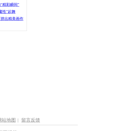
“精彩瞬间”
魔性”起舞
石拼出精美画作
网站地图
|
留言反馈