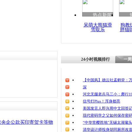
清明祭英烈
魂
热点新闻
呆萌大熊猫滑
狗教
雪取乐
胖猫
《焦点访谈
款送礼风
24小时视频排行
一周
【中国风】德云社孟鹤堂：万
深
河北无腿老兵马三小：爬行19
信号灯Plus！浑身都亮
美国发言人即兴用中文回答
现代密码学之父如何保存密
禁央企公款买印寄贺卡等物
“中华赏樱胜地”无锡太湖鼋
清华设计师投身胡同厕所改造