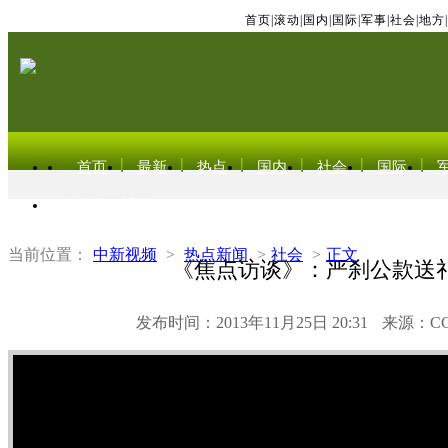
首页
|
滚动
|
国内
|
国际
|
军事
|
社会
|
地方
|
首页
最新
热点
国内
社会
国际
东北亚电视网
当前位置：
中新视频
>
热点新闻
>
社会
>
正文
《焦点访谈》：严刹公款送
发布时间：2013年11月25日 20:31
来源：C