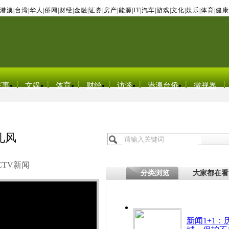
港澳
|
台湾
|
华人
|
侨网
|
财经
|
金融
|
证券
|
房产
|
能源
|
IT
|
汽车
|
游戏
|
文化
|
娱乐
|
体育
|
健康
军事
文娱
体育
财经
访谈
港澳台侨
微视界
礼风
CTV新闻
分类浏览
大家都在看
新闻1+1