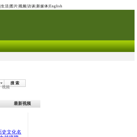
|
生活
|
图片
|
视频
|
访谈
|
新媒体
|
English
搜 索
视频
最新视频
：历史文化名