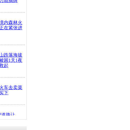
力就摘牌
境内森林火
正在紧张进
山跌落海拔
崖被困1天1夜
救起
火车去卖菜
买下
把道路让
突发疾病交