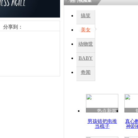
热门视频集
搞笑
四川一精神
病发持大锤
分享到：
美女
动物世
探访传承四
俗：近万民
界
BABY
英省亲送行
秀
奇闻
小伙骑车逆
崩溃 网上
因
责任编辑：【
杜海涛
】
热点新闻
四川兴文苗
男孩错把电推
真心
度苗族花山
当梳子
神剧