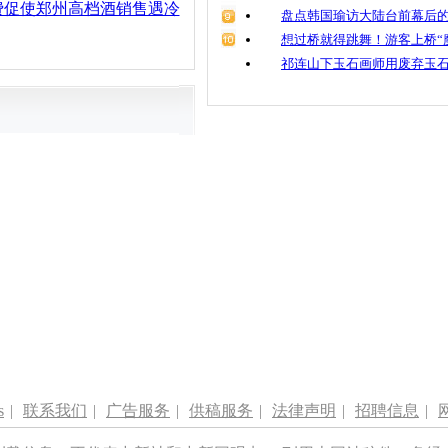
费促使郑州高档酒销售遇冷
盘点韩国瑜访大陆台前幕后的
想过桥就得跳舞！游客上桥“
祁连山下玉石画师用废弃玉
s
|
联系我们
|
广告服务
|
供稿服务
|
法律声明
|
招聘信息
|