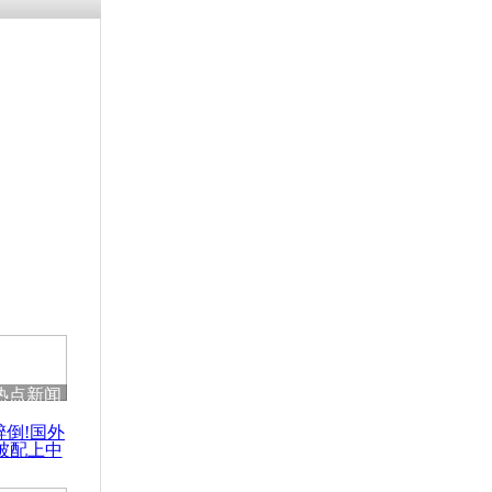
残疾男子因
砸银行
千年传统习
众为娥皇女
行被查情绪
回答崩溃原
热点新闻
乡上万人欢
醉倒!国外
节
被配上中
国民乐