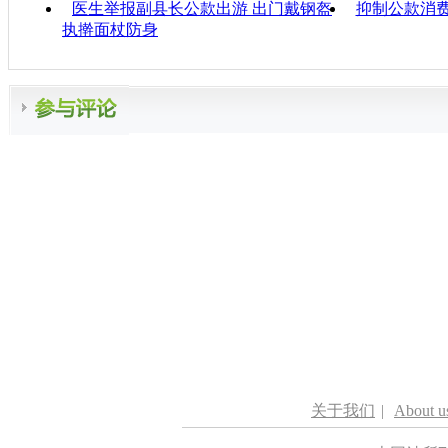
医生举报副县长公款出游 出门戴钢盔
抑制公款消
执擀面杖防身
关于我们
|
About u