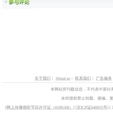
关于我们
|
About us
|
联系我们
|
广告服务
本网站所刊载信息，不代表中新社
未经授权禁止转载、摘编、
[
网上传播视听节目许可证（0106168）
] [
京ICP证040655号
] 