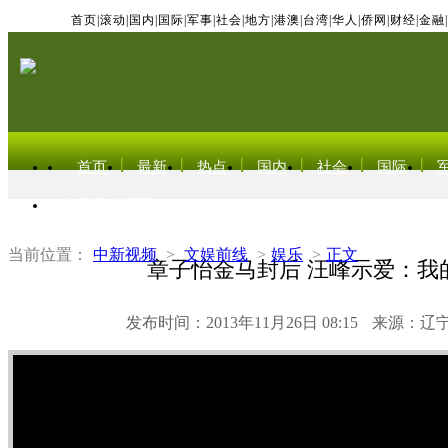
首页
|
滚动
|
国内
|
国际
|
军事
|
社会
|
地方
|
港澳
|
台湾
|
华人
|
侨网
|
财经
|
金融
|
首页
最新
热点
国内
社会
国际
东北亚电视网
当前位置：
中新视频
>
文娱前线
>
娱乐
>
正文
章子怡金马封后 汪峰示爱：我
发布时间：2013年11月26日 08:15
来源：辽