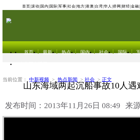
首页
|
滚动
|
国内
|
国际
|
军事
|
社会
|
地方
|
港澳
|
台湾
|
华人
|
侨网
|
财经
|
金融
|
首页
最新
热点
国内
社会
国际
东北亚电视网
当前位置：
中新视频
>
热点新闻
>
社会
>
正文
山东海域两起沉船事故10人遇
发布时间：2013年11月26日 08:49
来