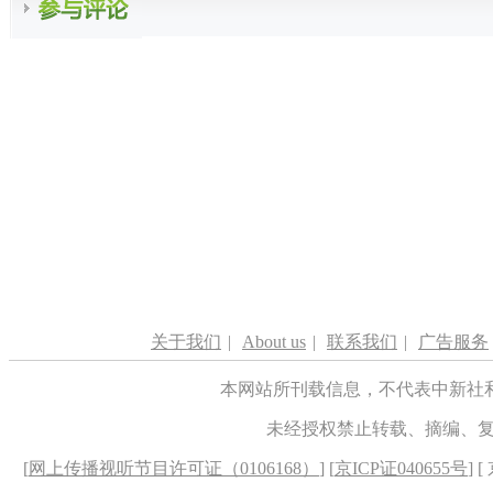
关于我们
|
About us
|
联系我们
|
广告服务
本网站所刊载信息，不代表中新社
未经授权禁止转载、摘编、
[
网上传播视听节目许可证（0106168）
] [
京ICP证040655号
] 