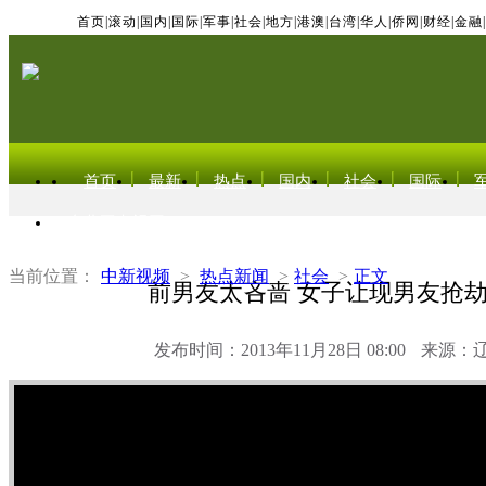
首页
|
滚动
|
国内
|
国际
|
军事
|
社会
|
地方
|
港澳
|
台湾
|
华人
|
侨网
|
财经
|
金融
|
首页
最新
热点
国内
社会
国际
东北亚电视网
当前位置：
中新视频
>
热点新闻
>
社会
>
正文
前男友太吝啬 女子让现男友抢
发布时间：2013年11月28日 08:00
来源：