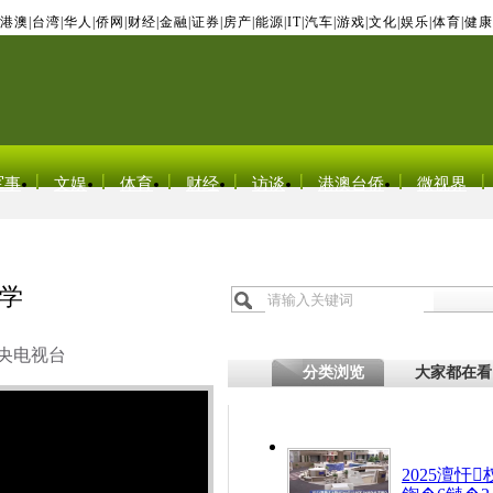
港澳
|
台湾
|
华人
|
侨网
|
财经
|
金融
|
证券
|
房产
|
能源
|
IT
|
汽车
|
游戏
|
文化
|
娱乐
|
体育
|
健康
军事
文娱
体育
财经
访谈
港澳台侨
微视界
学
央电视台
分类浏览
大家都在看
2025澶忓