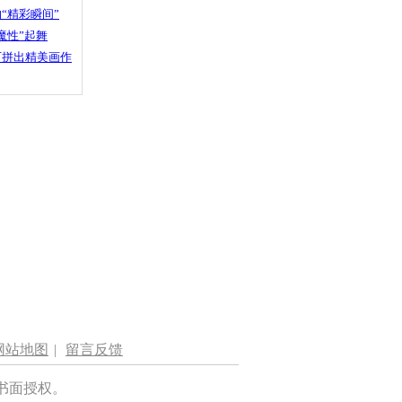
“精彩瞬间”
魔性”起舞
石拼出精美画作
网站地图
|
留言反馈
书面授权。