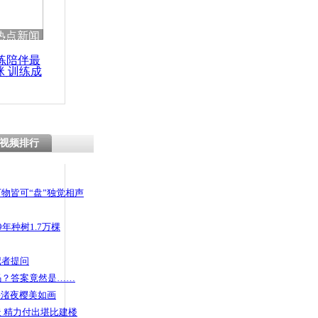
热点新闻
练陪伴最
咪 训练成
功瘦身
视频排行
物皆可“盘”独觉相声
年种树1.7万棵
记者提问
码？答案竟然是……
头渚夜樱美如画
 精力付出堪比建楼