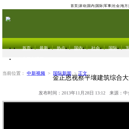
首页
|
滚动
|
国内
|
国际
|
军事
|
社会
|
地方
|
首页
最新
热点
国内
社会
国际
东北亚电视网
当前位置：
中新视频
>
国际新闻
>
正文
金正恩视察平壤建筑综合大
发布时间：2013年11月28日 13:12
来源：中