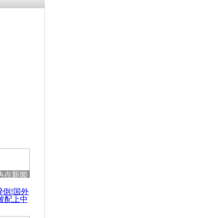
涓ㄥ浗闄呰
褰圭┖鍐涗
-10CE缁
妫€楠岋紝
浗鍏虫敞涓
平壤建筑综
热点新闻
醉倒!国外
被配上中
国民乐