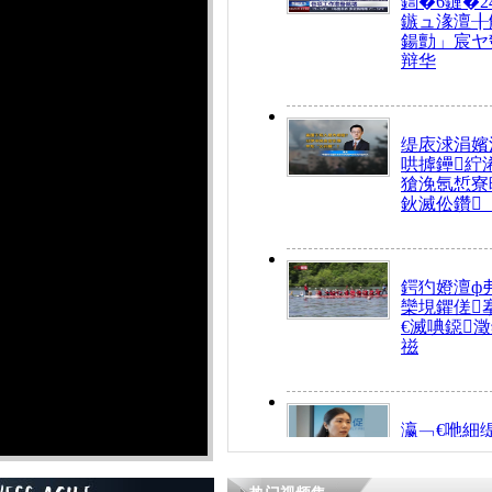
鍧�6鏈�2
鏃ュ湪澶╂
鍚勯」宸ヤ
辩华
缇庡浗涓嬪
哄摢鑸紵
獊浼氬惁寮
鈥滅伀鑽
鍔犳嬁澶ф
欒垷鑺傞
€滅唺鐚
禌
瀛﹁€咃細
€间笢鍗椾
解€滆劚閽
姪鎺ㄤ腑鍥