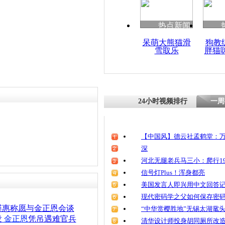
热点新闻
呆萌大熊猫滑
狗教
雪取乐
胖猫
24小时视频排行
一周
【中国风】德云社孟鹤堂：万
深
河北无腿老兵马三小：爬行19
信号灯Plus！浑身都亮
美国发言人即兴用中文回答
现代密码学之父如何保存密
槿惠称愿与金正恩会谈
“中华赏樱胜地”无锡太湖鼋
没
金正恩
凭吊遇难官兵
清华设计师投身胡同厕所改造