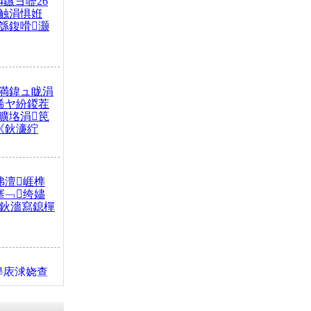
4鏃ヨ嚦26
触涓惧姙
綔鍑嗗灏
満鍏ュ眬涓
浠ヤ紛鍐茬
曠垎涓笢
《鈥濓紵
弗澶崕榫
搴﹁绔嬧
澂鈥濇寫鎴樿
缇庡浗娆查
簹涓庝腑鍥
┾€濓紝鍙嶅
解€斾笢鐩