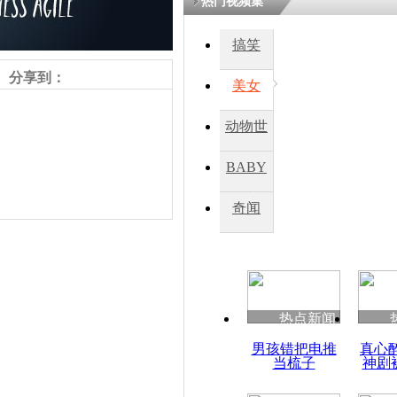
热门视频集
熷悎浣� 
瘑灞€
搞笑
分享到：
美女
娉板浗閫€
笂灏嗭細姝�
动物世
忓彈瀹炴垬
鍚稿紩澶氬
界
ㄤ笘鐣岃
BABY
秀
奇闻
金正恩视察
合大学
责任编辑：【
刘笑瑜
】
热点新闻
男孩错把电推
真心
当梳子
神剧