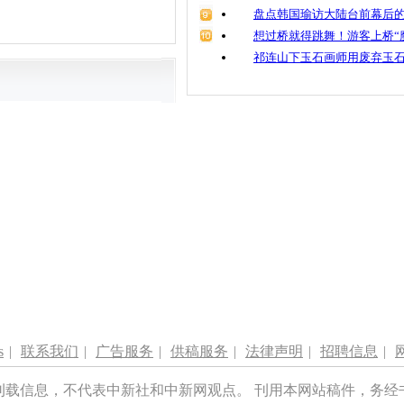
盘点韩国瑜访大陆台前幕后的
想过桥就得跳舞！游客上桥“
祁连山下玉石画师用废弃玉
s
|
联系我们
|
广告服务
|
供稿服务
|
法律声明
|
招聘信息
|
刊载信息，不代表中新社和中新网观点。 刊用本网站稿件，务经