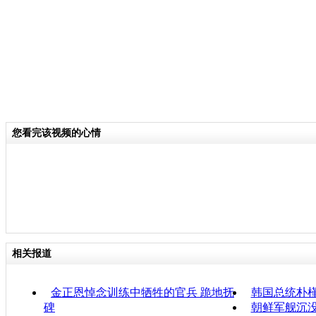
您看完该视频的心情
相关报道
金正恩悼念训练中牺牲的官兵 跪地抚
韩国总统朴
碑
朝鲜军舰沉