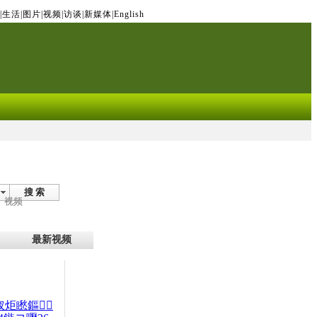
|
生活
|
图片
|
视频
|
访谈
|
新媒体
|
English
搜 索
视频
最新视频
杈炬矁鏂