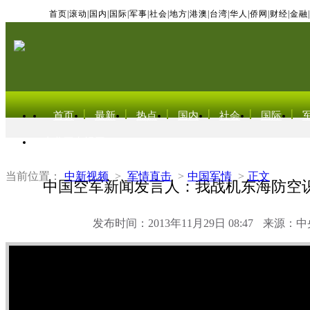
首页
|
滚动
|
国内
|
国际
|
军事
|
社会
|
地方
|
港澳
|
台湾
|
华人
|
侨网
|
财经
|
金融
|
首页
最新
热点
国内
社会
国际
东北亚电视网
当前位置：
中新视频
>
军情直击
>
中国军情
>
正文
中国空军新闻发言人：我战机东海防空
发布时间：2013年11月29日 08:47
来源：中