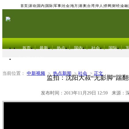
首页
|
滚动
|
国内
|
国际
|
军事
|
社会
|
地方
|
港澳
|
台湾
|
华人
|
侨网
|
财经
|
金融
|
首页
最新
热点
国内
社会
国际
东北亚电视网
当前位置：
中新视频
>
热点新闻
>
社会
>
正文
监拍：沈阳大叔“无影脚”踹
发布时间：2013年11月29日 12:59
来源：