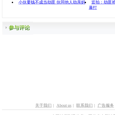
小伙要钱不成当劫匪 伙同他人劫亲妈
监拍：劫匪抢
暴打
关于我们
|
About us
|
联系我们
|
广告服务