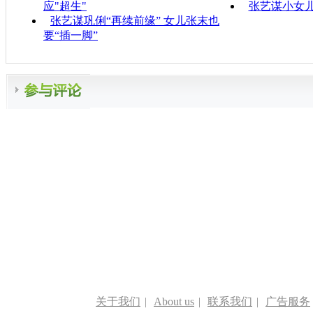
应"超生"
张艺谋小女儿
张艺谋巩俐“再续前缘” 女儿张末也
要“插一脚”
关于我们
|
About us
|
联系我们
|
广告服务