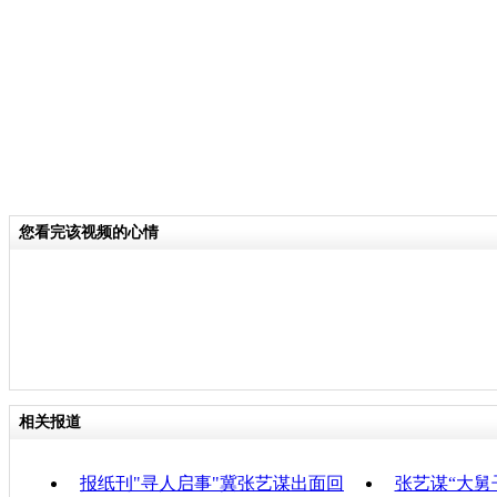
出删除“陈剑”虚假个人介绍的处理决定
关键词：
分类名称：
中新播报
责任
您看完该视频的心情
相关报道
报纸刊"寻人启事"冀张艺谋出面回
张艺谋“大舅