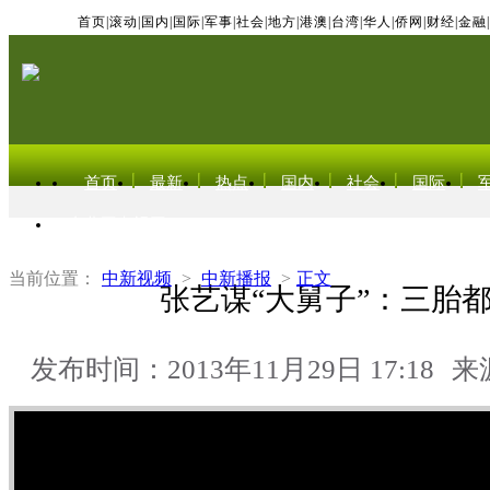
首页
|
滚动
|
国内
|
国际
|
军事
|
社会
|
地方
|
港澳
|
台湾
|
华人
|
侨网
|
财经
|
金融
|
首页
最新
热点
国内
社会
国际
东北亚电视网
当前位置：
中新视频
>
中新播报
>
正文
张艺谋“大舅子”：三胎
发布时间：2013年11月29日 17:18
来