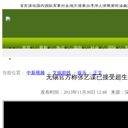
首页
|
滚动
|
国内
|
国际
|
军事
|
社会
|
地方
|
港澳
|
台湾
|
华人
|
侨网
|
财经
|
金融
|
首页
最新
热点
国内
社会
国际
东北亚电视网
当前位置：
中新视频
>
文娱前线
>
娱乐
>
正文
无锡官方称张艺谋已接受超生
发布时间：2013年11月30日 12:48
来源：