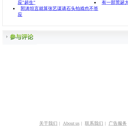
应"超生"
有一部荒诞大
郭涛坦言就算张艺谋请石头拍戏也不答
应
关于我们
|
About us
|
联系我们
|
广告服务