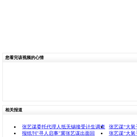
您看完该视频的心情
相关报道
张艺谋委托代理人抵无锡接受计生调查
张艺谋“大舅
报纸刊"寻人启事"冀张艺谋出面回
张艺谋“大舅