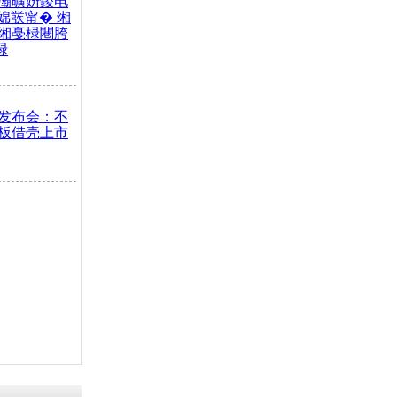
灞曠姸鍐电
婂彂甯� 缃
缃戞椂闀胯
椂
发布会：不
板借壳上市