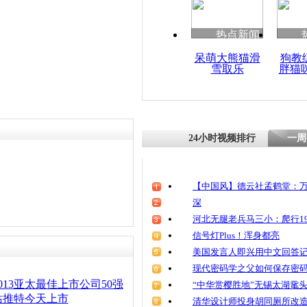
热点新闻
呆萌大熊猫滑
狗教
雪取乐
胖猫
24小时视频排行
一周
【中国风】德云社孟鹤堂：万
深
河北无腿老兵马三小：爬行19
信号灯Plus！浑身都亮
美国发言人即兴用中文回答
现代密码学之父如何保存密
013亚太最佳上市公司50强
“中华赏樱胜地”无锡太湖鼋
站推特今天上市
清华设计师投身胡同厕所改造