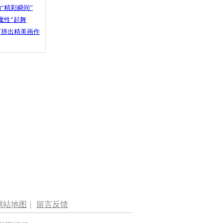
“精彩瞬间”
魔性”起舞
石拼出精美画作
网站地图
|
留言反馈