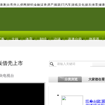
港澳
|
台湾
|
华人
|
侨网
|
财经
|
金融
|
证券
|
房产
|
能源
|
IT
|
汽车
|
游戏
|
文化
|
娱乐
|
体育
|
健康
军事
文娱
体育
财经
访谈
港澳台侨
微视界
板借壳上市
央电视台
分类浏览
大家都在看
绗�44娆′