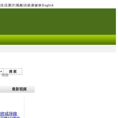
|
生活
|
图片
|
视频
|
访谈
|
新媒体
|
English
搜 索
视频
最新视频
腑鍥戒簰鑱