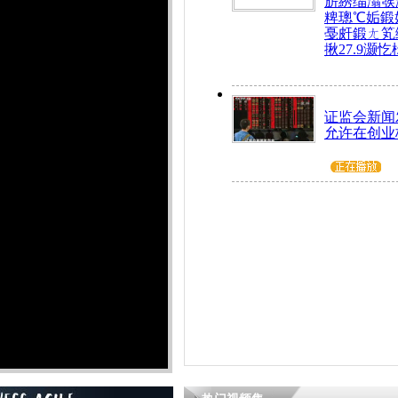
旂綉缁滃彂
粺璁℃姤鍛
戞皯鍛ㄤ笂
揪27.9灏忔
证监会新闻
允许在创业