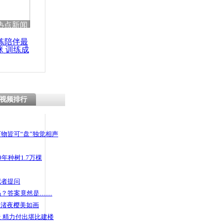
热点新闻
练陪伴最
咪 训练成
功瘦身
视频排行
物皆可“盘”独觉相声
年种树1.7万棵
记者提问
码？答案竟然是……
头渚夜樱美如画
 精力付出堪比建楼