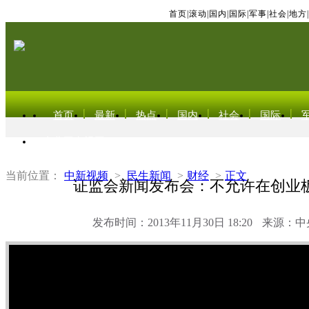
首页
|
滚动
|
国内
|
国际
|
军事
|
社会
|
地方
|
首页
最新
热点
国内
社会
国际
东北亚电视网
当前位置：
中新视频
>
民生新闻
>
财经
>
正文
证监会新闻发布会：不允许在创业
发布时间：2013年11月30日 18:20
来源：中