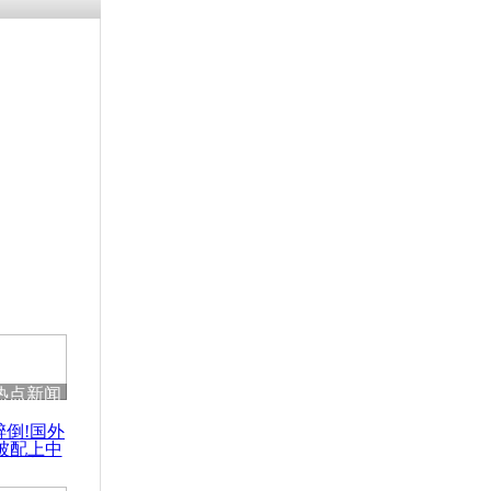
热点新闻
醉倒!国外
被配上中
国民乐