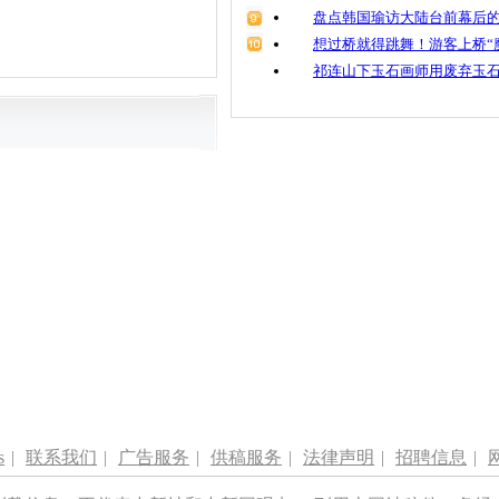
盘点韩国瑜访大陆台前幕后的
想过桥就得跳舞！游客上桥“
祁连山下玉石画师用废弃玉
s
|
联系我们
|
广告服务
|
供稿服务
|
法律声明
|
招聘信息
|