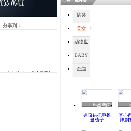
热门视频集
搞笑
分享到：
美女
动物世
界
BABY
秀
奇闻
责任编辑：【
钟元霞
】
热点新闻
男孩错把电推
真心
当梳子
神剧