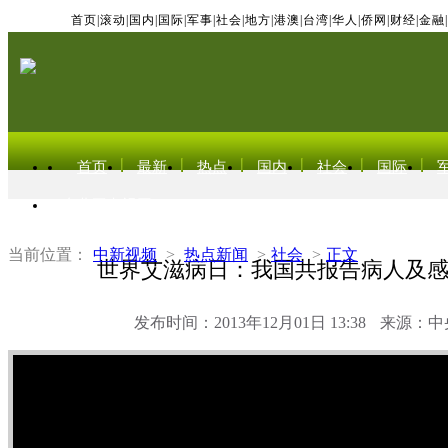
首页
|
滚动
|
国内
|
国际
|
军事
|
社会
|
地方
|
港澳
|
台湾
|
华人
|
侨网
|
财经
|
金融
|
首页
最新
热点
国内
社会
国际
东北亚电视网
当前位置：
中新视频
>
热点新闻
>
社会
>
正文
世界艾滋病日：我国共报告病人及感染
发布时间：2013年12月01日 13:38
来源：中