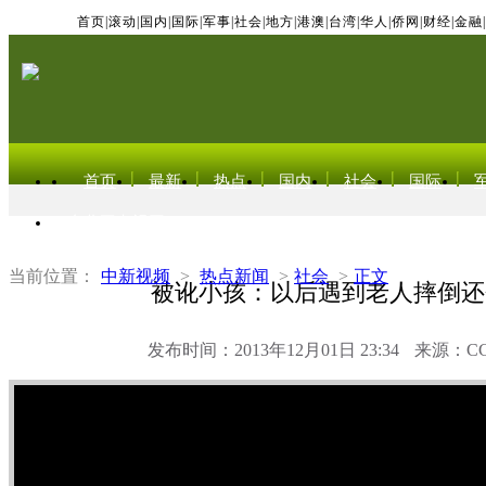
首页
|
滚动
|
国内
|
国际
|
军事
|
社会
|
地方
|
港澳
|
台湾
|
华人
|
侨网
|
财经
|
金融
|
首页
最新
热点
国内
社会
国际
东北亚电视网
当前位置：
中新视频
>
热点新闻
>
社会
>
正文
被讹小孩：以后遇到老人摔倒还
发布时间：2013年12月01日 23:34
来源：C