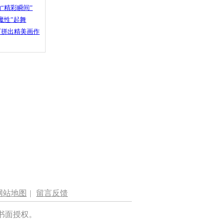
“精彩瞬间”
魔性”起舞
石拼出精美画作
网站地图
|
留言反馈
书面授权。