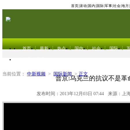
首页
|
滚动
|
国内
|
国际
|
军事
|
社会
|
地方
|
首页
最新
热点
国内
社会
国际
东北亚电视网
当前位置：
中新视频
>
国际新闻
>
正文
普京:乌克兰的抗议不是革
发布时间：2013年12月03日 07:44
来源：上