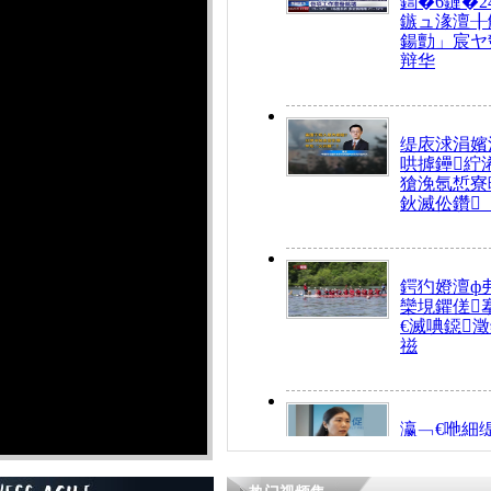
鍧�6鏈�2
鏃ュ湪澶╂
鍚勯」宸ヤ
辩华
缇庡浗涓嬪
哄摢鑸紵
獊浼氬惁寮
鈥滅伀鑽
鍔犳嬁澶ф
欒垷鑺傞
€滅唺鐚
禌
瀛﹁€咃細
€间笢鍗椾
解€滆劚閽
姪鎺ㄤ腑鍥