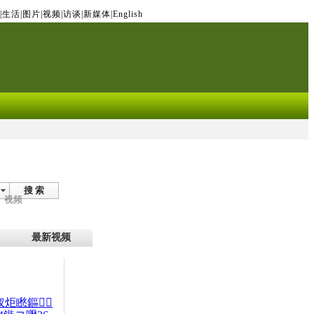
|
生活
|
图片
|
视频
|
访谈
|
新媒体
|
English
搜 索
视频
最新视频
杈炬矁鏂