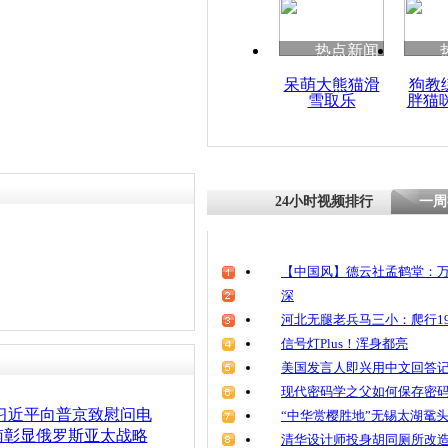
热点新闻
呆萌大熊猫滑
狗教
雪取乐
胖猫
24小时视频排行
一周
【中国风】德云社孟鹤堂：万
深
河北无腿老兵马三小：爬行19
信号灯Plus！浑身都亮
美国发言人即兴用中文回答
现代密码学之父如何保存密
习近平向普京致慰问电
“中华赏樱胜地”无锡太湖鼋
南彰显俄罗斯亚太战略
清华设计师投身胡同厕所改造