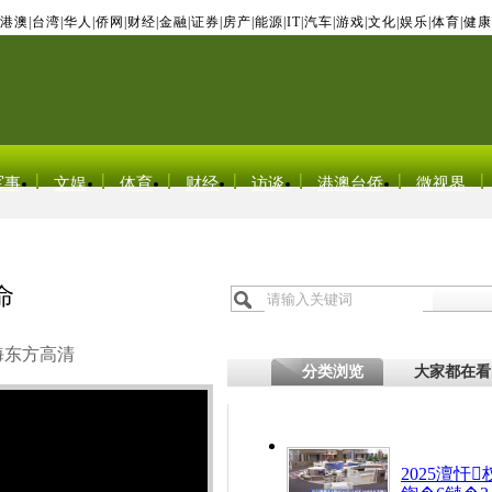
港澳
|
台湾
|
华人
|
侨网
|
财经
|
金融
|
证券
|
房产
|
能源
|
IT
|
汽车
|
游戏
|
文化
|
娱乐
|
体育
|
健康
军事
文娱
体育
财经
访谈
港澳台侨
微视界
命
海东方高清
分类浏览
大家都在看
2025澶忓