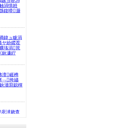
4鏃ヨ嚦26
触涓惧姙
綔鍑嗗灏
満鍏ュ眬涓
浠ヤ紛鍐茬
曠垎涓笢
《鈥濓紵
弗澶崕榫
搴﹁绔嬧
澂鈥濇寫鎴樿
缇庡浗娆查
簹涓庝腑鍥
┾€濓紝鍙嶅
解€斾笢鐩