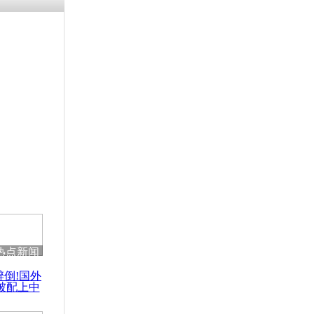
涓ㄥ浗闄呰
褰圭┖鍐涗
-10CE缁
妫€楠岋紝
浗鍏虫敞涓
兰的抗议不
热点新闻
醉倒!国外
被配上中
国民乐