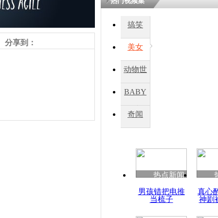
热门视频集
熷悎浣� 
瘑灞€
搞笑
分享到：
美女
娉板浗閫€
笂灏嗭細姝�
动物世
忓彈瀹炴垬
鍚稿紩澶氬
界
ㄤ笘鐣岃
BABY
秀
奇闻
普京:乌克
是革命
责任编辑：【
杜海涛
】
热点新闻
男孩错把电推
真心
当梳子
神剧