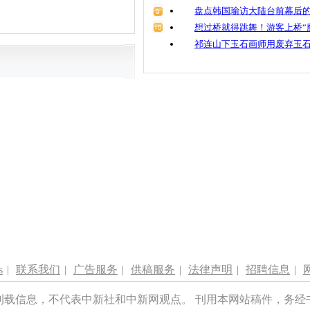
盘点韩国瑜访大陆台前幕后的
想过桥就得跳舞！游客上桥“
祁连山下玉石画师用废弃玉
s
|
联系我们
|
广告服务
|
供稿服务
|
法律声明
|
招聘信息
|
刊载信息，不代表中新社和中新网观点。 刊用本网站稿件，务经