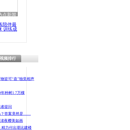
热点新闻
练陪伴最
咪 训练成
功瘦身
视频排行
物皆可“盘”独觉相声
年种树1.7万棵
记者提问
码？答案竟然是……
头渚夜樱美如画
 精力付出堪比建楼