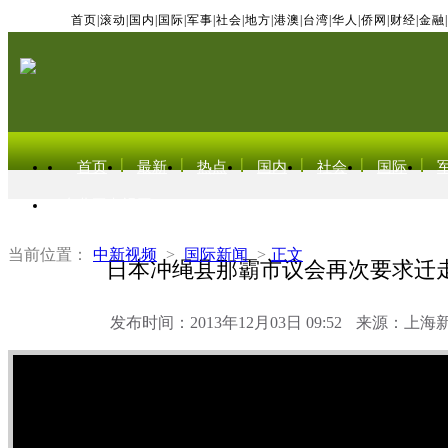
首页
|
滚动
|
国内
|
国际
|
军事
|
社会
|
地方
|
港澳
|
台湾
|
华人
|
侨网
|
财经
|
金融
|
首页
最新
热点
国内
社会
国际
东北亚电视网
当前位置：
中新视频
>
国际新闻
>
正文
日本冲绳县那霸市议会再次要求迁
发布时间：2013年12月03日 09:52
来源：上海