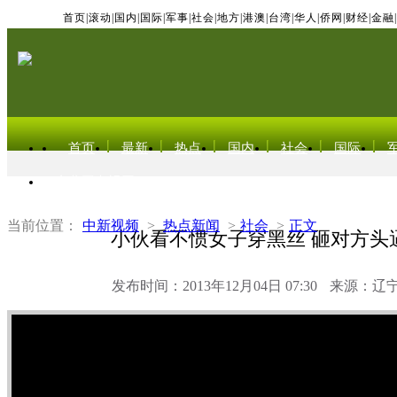
首页
|
滚动
|
国内
|
国际
|
军事
|
社会
|
地方
|
港澳
|
台湾
|
华人
|
侨网
|
财经
|
金融
|
首页
最新
热点
国内
社会
国际
东北亚电视网
当前位置：
中新视频
>
热点新闻
>
社会
>
正文
小伙看不惯女子穿黑丝 砸对方头
发布时间：2013年12月04日 07:30
来源：辽