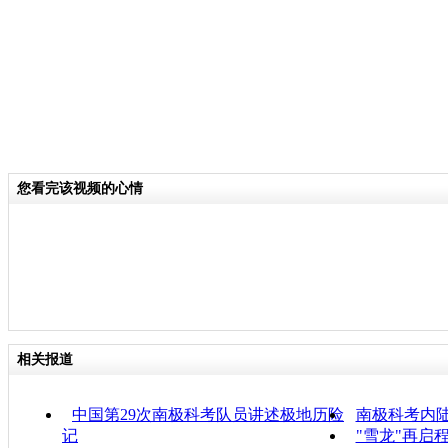
您看完该视频的心情
相关报道
中国第29次南极科考队员讲述极地历险
南极科考内
记
"雪龙"再启