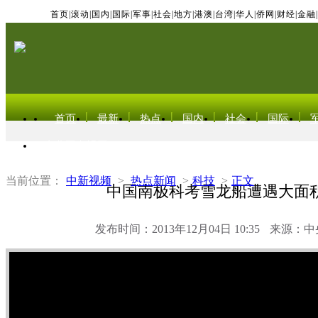
首页
|
滚动
|
国内
|
国际
|
军事
|
社会
|
地方
|
港澳
|
台湾
|
华人
|
侨网
|
财经
|
金融
|
首页
最新
热点
国内
社会
国际
东北亚电视网
当前位置：
中新视频
>
热点新闻
>
科技
>
正文
中国南极科考雪龙船遭遇大面
发布时间：2013年12月04日 10:35
来源：中