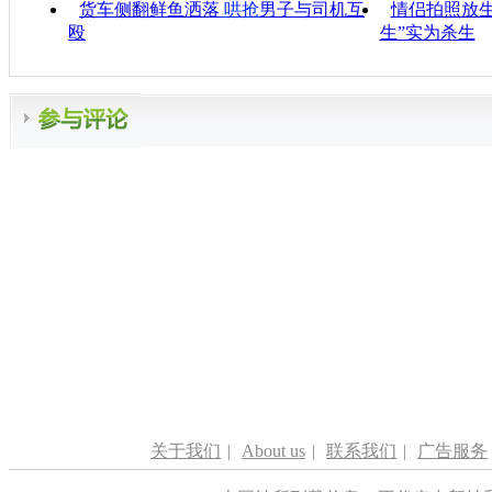
货车侧翻鲜鱼洒落
哄抢
男子与司机互
情侣拍照放生
殴
生”实为杀生
关于我们
|
About us
|
联系我们
|
广告服务