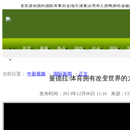
首页
|
滚动
|
国内
|
国际
|
军事
|
社会
|
地方
|
港澳
|
台湾
|
华人
|
侨网
|
财经
|
金融
|
首页
最新
热点
国内
社会
国际
东北亚电视网
当前位置：
中新视频
>
国际新闻
>
正文
曼德拉:体育拥有改变世界的
发布时间：2013年12月06日 11:10
来源：C