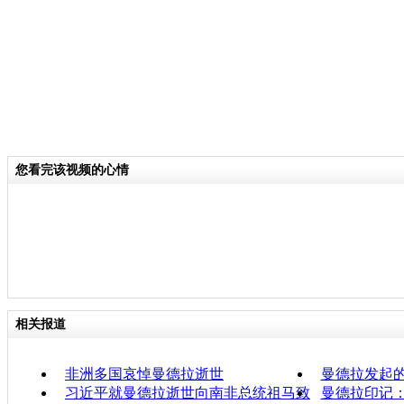
您看完该视频的心情
相关报道
非洲多国哀悼曼德拉逝世
曼德拉发起的"
习近平就曼德拉逝世向南非总统祖马致
曼德拉印记：