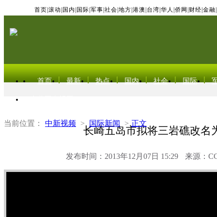
首页
|
滚动
|
国内
|
国际
|
军事
|
社会
|
地方
|
港澳
|
台湾
|
华人
|
侨网
|
财经
|
金融
|
首页
最新
热点
国内
社会
国际
东北亚电视网
当前位置：
中新视频
>
国际新闻
>
正文
长崎五岛市拟将三岩礁改名
发布时间：2013年12月07日 15:29
来源：C