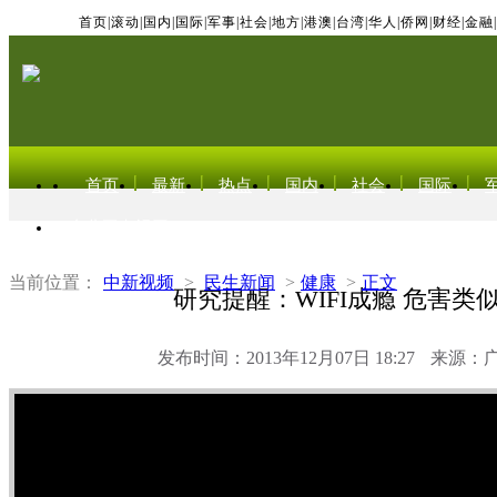
首页
|
滚动
|
国内
|
国际
|
军事
|
社会
|
地方
|
港澳
|
台湾
|
华人
|
侨网
|
财经
|
金融
|
首页
最新
热点
国内
社会
国际
东北亚电视网
当前位置：
中新视频
>
民生新闻
>
健康
>
正文
研究提醒：WIFI成瘾 危害类
发布时间：2013年12月07日 18:27
来源：