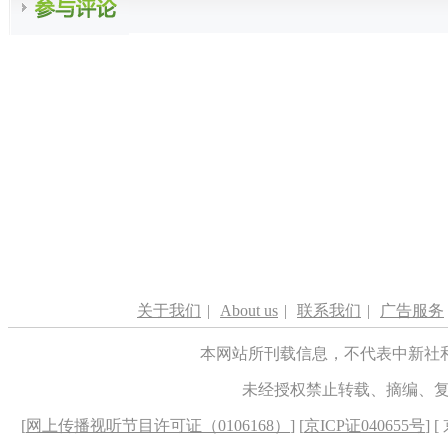
关于我们
|
About us
|
联系我们
|
广告服务
本网站所刊载信息，不代表中新社
未经授权禁止转载、摘编、
[
网上传播视听节目许可证（0106168）
] [
京ICP证040655号
] 