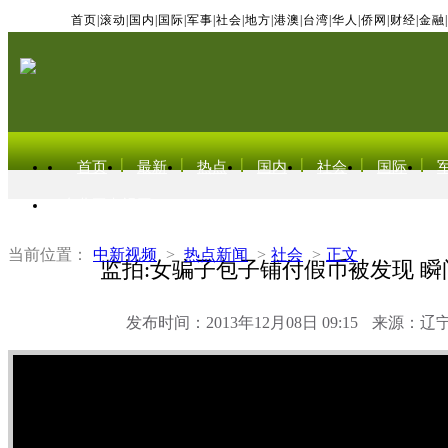
首页
|
滚动
|
国内
|
国际
|
军事
|
社会
|
地方
|
港澳
|
台湾
|
华人
|
侨网
|
财经
|
金融
|
首页
最新
热点
国内
社会
国际
东北亚电视网
当前位置：
中新视频
>
热点新闻
>
社会
>
正文
监拍:女骗子包子铺付假币被发现 
发布时间：2013年12月08日 09:15
来源：辽