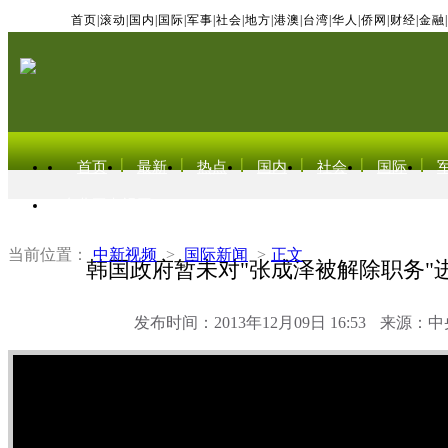
首页
|
滚动
|
国内
|
国际
|
军事
|
社会
|
地方
|
港澳
|
台湾
|
华人
|
侨网
|
财经
|
金融
|
首页
最新
热点
国内
社会
国际
东北亚电视网
当前位置：
中新视频
>
国际新闻
>
正文
韩国政府暂未对"张成泽被解除职务"
发布时间：2013年12月09日 16:53
来源：中