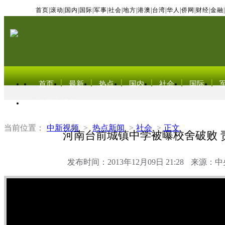
首页
|
滚动
|
国内
|
国际
|
军事
|
社会
|
地方
|
港澳
|
台湾
|
华人
|
侨网
|
财经
|
金融
|
首页
最新
热点
国内
社会
国际
东北亚电视网
当前位置：
中新视频
>
热点新闻
>
社会
>
正文
河南台前城镇中学被曝校舍破败 
发布时间：2013年12月09日 21:28
来源：中