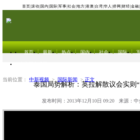
首页
|
滚动
|
国内
|
国际
|
军事
|
社会
|
地方
|
港澳
|
台湾
|
华人
|
侨网
|
财经
|
金融
|
首页
最新
热点
国内
社会
国际
东北亚电视网
当前位置：
中新视频
>
国际新闻
>
正文
泰国局势解析：英拉解散议会实则“
发布时间：2013年12月10日 09:20
来源：中