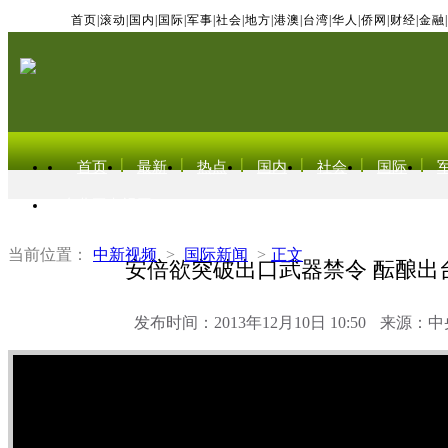
首页
|
滚动
|
国内
|
国际
|
军事
|
社会
|
地方
|
港澳
|
台湾
|
华人
|
侨网
|
财经
|
金融
|
首页
最新
热点
国内
社会
国际
东北亚电视网
当前位置：
中新视频
>
国际新闻
>
正文
安倍欲突破出口武器禁令 酝酿出
发布时间：2013年12月10日 10:50
来源：中