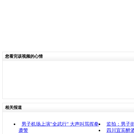
您看完该视频的心情
相关报道
男子机场上演"全武行" 大声叫骂挥拳
监拍：男子街
袭警
四川宜宾醉酒