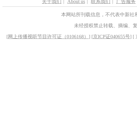
关于我们
|
About us
|
联系我们
|
广告服务
本网站所刊载信息，不代表中新社
未经授权禁止转载、摘编、
[
网上传播视听节目许可证（0106168）
] [
京ICP证040655号
] 