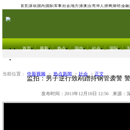
首页
|
滚动
|
国内
|
国际
|
军事
|
社会
|
地方
|
港澳
|
台湾
|
华人
|
侨网
|
财经
|
金融
|
首页
最新
热点
国内
社会
国际
东北亚电视网
当前位置：
中新视频
>
热点新闻
>
社会
>
正文
监拍：男子逆行致剐蹭持钢管袭警 
发布时间：2013年12月10日 12:56
来源：