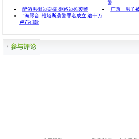
警
醉酒男街边耍横 砸路边摊袭警
广西一男子
"海豚音"维塔斯袭警罪名成立 遭十万
卢布罚款