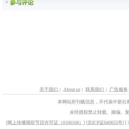
关于我们
|
About us
|
联系我们
|
广告服务
本网站所刊载信息，不代表中新社
未经授权禁止转载、摘编、
[
网上传播视听节目许可证（0106168）
] [
京ICP证040655号
] 