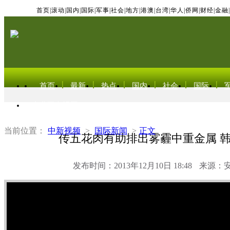
首页
|
滚动
|
国内
|
国际
|
军事
|
社会
|
地方
|
港澳
|
台湾
|
华人
|
侨网
|
财经
|
金融
|
首页
最新
热点
国内
社会
国际
东北亚电视网
当前位置：
中新视频
>
国际新闻
>
正文
传五花肉有助排出雾霾中重金属 
发布时间：2013年12月10日 18:48
来源：