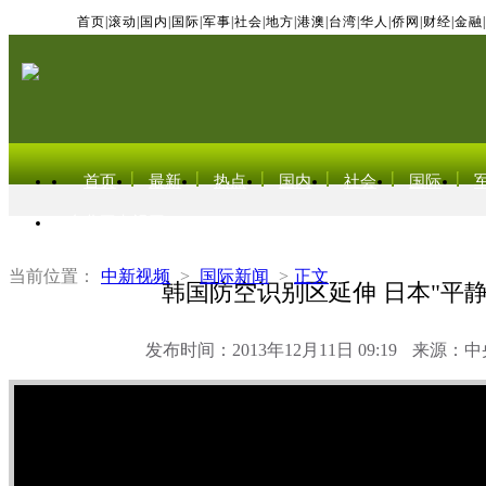
首页
|
滚动
|
国内
|
国际
|
军事
|
社会
|
地方
|
港澳
|
台湾
|
华人
|
侨网
|
财经
|
金融
|
首页
最新
热点
国内
社会
国际
东北亚电视网
当前位置：
中新视频
>
国际新闻
>
正文
韩国防空识别区延伸 日本"平静
发布时间：2013年12月11日 09:19
来源：中