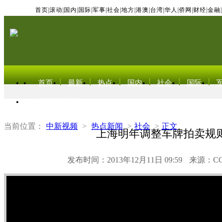
首页
|
滚动
|
国内
|
国际
|
军事
|
社会
|
地方
|
港澳
|
台湾
|
华人
|
侨网
|
财经
|
金融
|
首页
最新
热点
国内
社会
国际
东北亚电视网
当前位置：
中新视频
>
热点新闻
>
社会
>
正文
上海明年调整车牌拍卖规
发布时间：2013年12月11日 09:59
来源：C