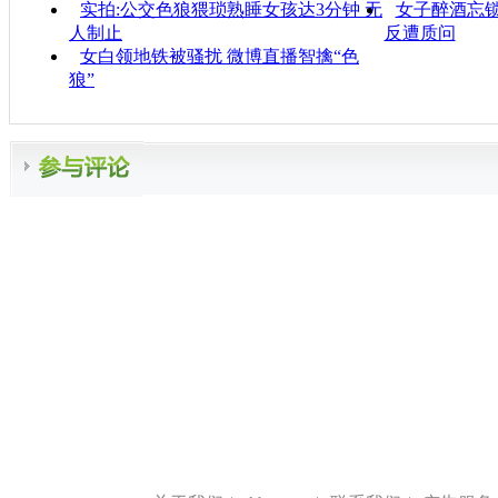
实拍:公交色狼猥琐熟睡女孩达3分钟 无
女子醉酒忘锁
人制止
反遭质问
女白领地铁被骚扰 微博直播智擒“色
狼”