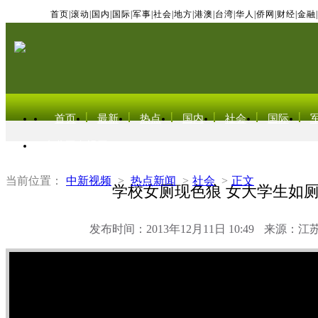
首页
|
滚动
|
国内
|
国际
|
军事
|
社会
|
地方
|
港澳
|
台湾
|
华人
|
侨网
|
财经
|
金融
|
首页
最新
热点
国内
社会
国际
东北亚电视网
当前位置：
中新视频
>
热点新闻
>
社会
>
正文
学校女厕现色狼 女大学生如
发布时间：2013年12月11日 10:49
来源：江