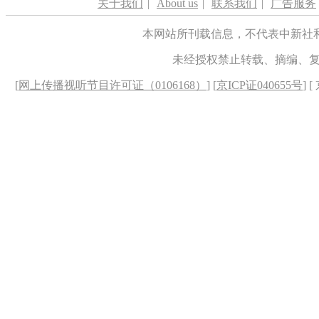
关于我们
|
About us
|
联系我们
|
广告服务
本网站所刊载信息，不代表中新社
未经授权禁止转载、摘编、
[
网上传播视听节目许可证（0106168）
] [
京ICP证040655号
] 