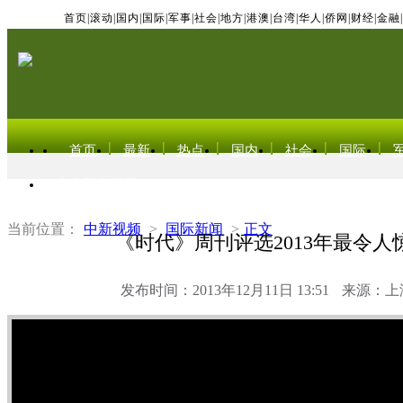
首页
|
滚动
|
国内
|
国际
|
军事
|
社会
|
地方
|
港澳
|
台湾
|
华人
|
侨网
|
财经
|
金融
|
首页
最新
热点
国内
社会
国际
东北亚电视网
当前位置：
中新视频
>
国际新闻
>
正文
《时代》周刊评选2013年最令人
发布时间：2013年12月11日 13:51
来源：上