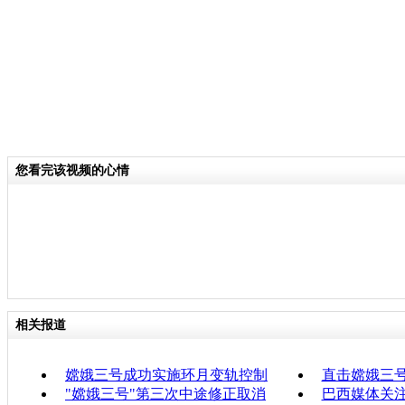
您看完该视频的心情
相关报道
嫦娥三号成功实施环月变轨控制
直击嫦娥三号
"嫦娥三号"第三次中途修正取消
巴西媒体关注