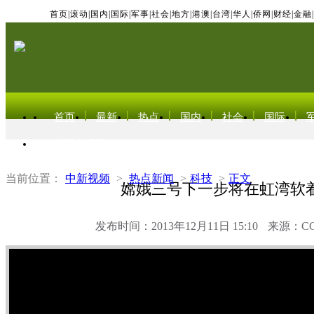
首页
|
滚动
|
国内
|
国际
|
军事
|
社会
|
地方
|
港澳
|
台湾
|
华人
|
侨网
|
财经
|
金融
|
首页
最新
热点
国内
社会
国际
东北亚电视网
当前位置：
中新视频
>
热点新闻
>
科技
>
正文
嫦娥三号下一步将在虹湾软
发布时间：2013年12月11日 15:10
来源：C