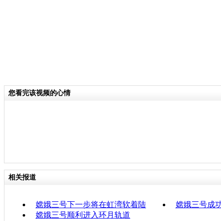
您看完该视频的心情
相关报道
嫦娥三号下一步将在虹湾软着陆
嫦娥三号成
嫦娥三号顺利进入环月轨道