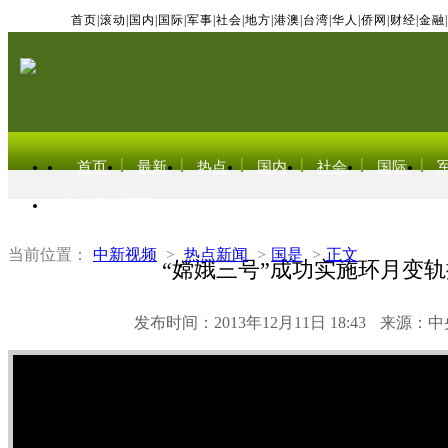
首页
|
滚动
|
国内
|
国际
|
军事
|
社会
|
地方
|
港澳
|
台湾
|
华人
|
侨网
|
财经
|
金融
|
首页
最新
热点
国内
社会
国际
东北亚电视网
当前位置：
中新视频
>
热点新闻
>
国是
>
正文
“嫦娥三号”成功实施环月变
发布时间：2013年12月11日 18:43
来源：中