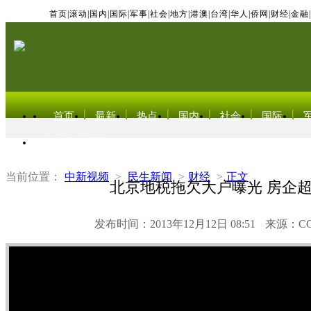
首页
|
滚动
|
国内
|
国际
|
军事
|
社会
|
地方
|
港澳
|
台湾
|
华人
|
侨网
|
财经
|
金融
|
首页
最新
热点
国内
社会
国际
东北亚电视网
当前位置：
中新视频
>
民生新闻
>
财经
>
正文
北京地税拖欠大户曝光 房企
发布时间：2013年12月12日 08:51
来源：C